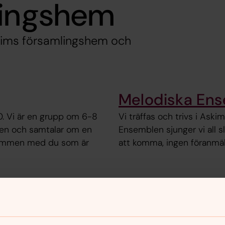
lingshem
skims församlingshem och
Melodiska En
. Vi är en grupp om 6-8
Vi träffas och trivs i Aski
en och samtalar om en
Ensemblen sjunger vi all sl
älkommen med du som är
att komma, ingen föranmäl
Konstkurs - må
 gott tilltugg och trevlig
Askims församlingshem, fem
0. Sista tillfället för
och 5/12. Lärare: Birgitta