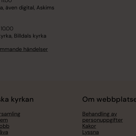
 11.00
 även digital, Askims
 10.00
ka, Billdals kyrka
kommande händelser
ka kyrkan
Om webbplats
örsamling
Behandling av
lem
personuppgifter
jobb
Kakor
åva
Lyssna