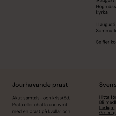
9 augusti
Högmässa,
kyrka
11 augusti
Sommarkyr
Se fler 
Jourhavande präst
Svens
Hitta f
Akut samtals- och krisstöd.
Bli med
Prata eller chatta anonymt
Lediga 
med en präst på kvällar och
Ge en g