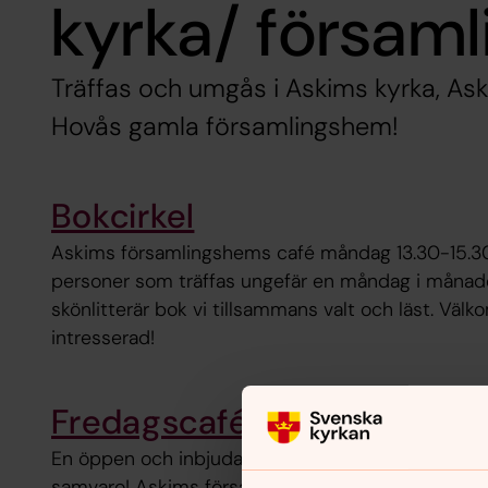
kyrka/ försam
Träffas och umgås i Askims kyrka, A
Hovås gamla församlingshem!
Bokcirkel
Askims församlingshems café måndag 13.30-15.30
personer som träffas ungefär en måndag i månad
skönlitterär bok vi tillsammans valt och läst. V
intresserad!
Fredagscafé
En öppen och inbjudande miljö med kaffeservering,
samvaro! Askims församlingshem fredagar 13.00-15.0