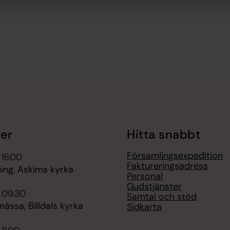
er
Hitta snabbt
Församlingsexpedition
 16.00
Faktureringsadress
ning, Askims kyrka
Personal
Gudstjänster
 09.30
Samtal och stöd
ssa, Billdals kyrka
Sidkarta