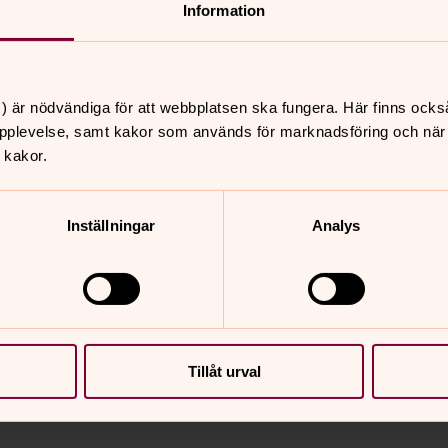
Information
senast 31/8.
ovås-Askim
Pilgrimsvandr
) är nödvändiga för att webbplatsen ska fungera. Här finns ocks
pplevelse, samt kakor som används för marknadsföring och när vi
amling. Lör 12 sept kl
Församlingen ordnar regel
 kakor.
 info och anmälan.
tillsammans också är meni
några stopp på utvalda plat
exempel något i naturen, 
Inställningar
Analys
lunch/fika, bra skor och kl
välkommen!
Tillåt urval
nnehåll?