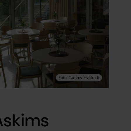
Askims