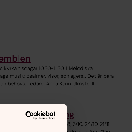
semblen
ms kyrka tisdagar 10.30-11.30. I Melodiska
ags musik: psalmer, visor, schlagers... Det är bara
an behövs. Ledare: Anna Karin Ulmstedt.
leri och teckning
 lördagar 9.00-15.00 - 29/8, 3/10, 24/10, 21/11
 Person, konstnär. Kostnad: 2000 kronor. Anmälan