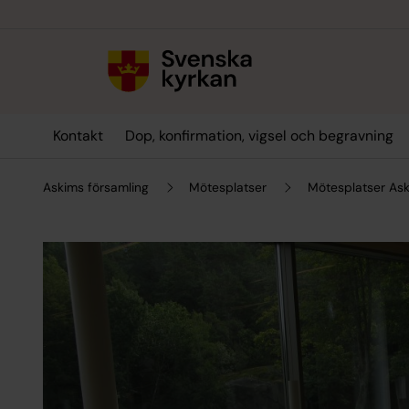
Till innehållet
Till undermeny
Kontakt
Dop, konfirmation, vigsel och begravning
Askims församling
Mötesplatser
Mötesplatser As