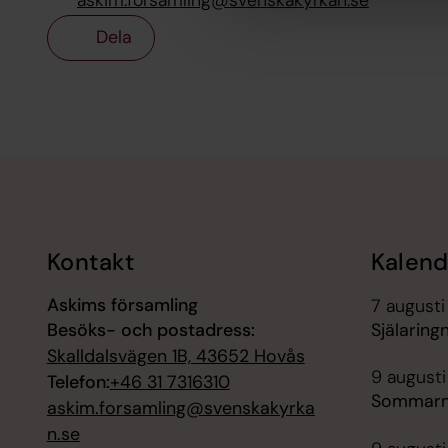
Dela
Tillbaka till toppen
Tillbaka till innehållet
Kontakt
Kalend
Askims församling
7 augusti
Besöks- och postadress:
Själaring
Skalldalsvägen 1B, 43652 Hovås
9 augusti
Telefon:
+46 31 7316310
Sommarmä
askim.forsamling@svenskakyrka
n.se