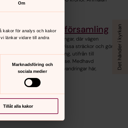
Om
ing med Askims församling
å kakor för analys och kakor
 länkar vidare till andra
bundet lokala pilgrimsvandringar, där vägen
ngen. Vi går under tystnad vissa sträckor och gör
ser för reflektion och samling, utifrån till
ett tema eller en bibelhändelse. Medhavd
Marknadsföring och
äder efter väder. Se aktuella vandringar här,
sociala medier
Tillåt alla kakor