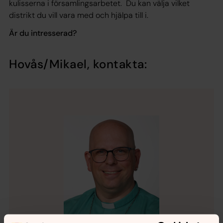
kulisserna i församlingsarbetet. Du kan välja vilket
distrikt du vill vara med och hjälpa till i.
Är du intresserad?
Hovås/Mikael, kontakta: