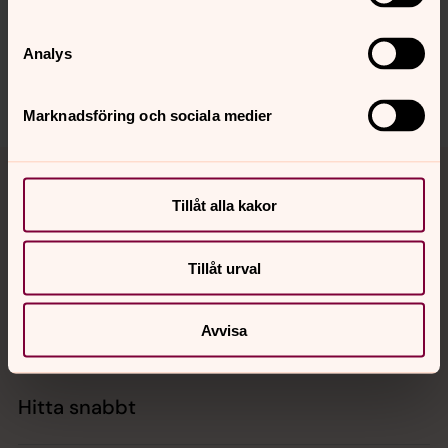
askim.forsamling@svenskakyrkan.se
Analys
Dela
Marknadsföring och sociala medier
Tillbaka till toppen
Tillbaka till innehållet
Tillåt alla kakor
Kontakt
Tillåt urval
Kalender
Avvisa
Hitta snabbt