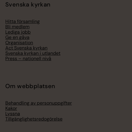
Svenska kyrkan
Hitta församling
Bli medlem
Lediga jobb
Ge en gåva
Organisation
Act Svenska kyrkan
Svenska kyrkan i utlandet
Press – nationell nivå
Om webbplatsen
Behandling av personuppgifter
Kakor
Lyssna
Tillgänglighetsredogörelse