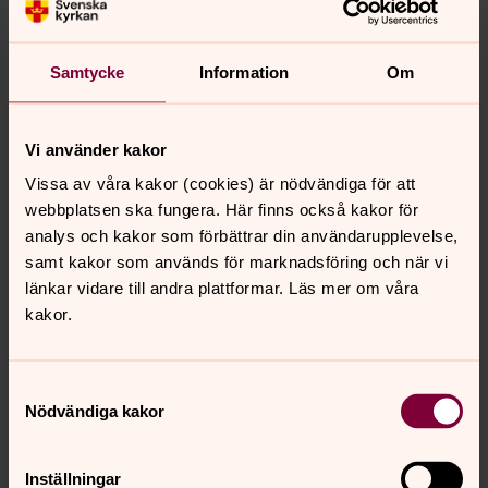
Samtycke
Information
Om
Fredrik Näverbrant
Diakon, Askims församling
Vi använder kakor
Direkt:
031-731 63 22
Vissa av våra kakor (cookies) är nödvändiga för att
fredrik.naverbrant@svenskakyrkan.se
E-post:
webbplatsen ska fungera. Här finns också kakor för
analys och kakor som förbättrar din användarupplevelse,
Mer om Fredrik Näverbrant
samt kakor som används för marknadsföring och när vi
Ungdomsdiakon
länkar vidare till andra plattformar. Läs mer om våra
kakor.
Samtyckesval
Nödvändiga kakor
Senast ändrad 15 juni 2023
Synpunkter eller frågor på sidans
innehåll?
Inställningar