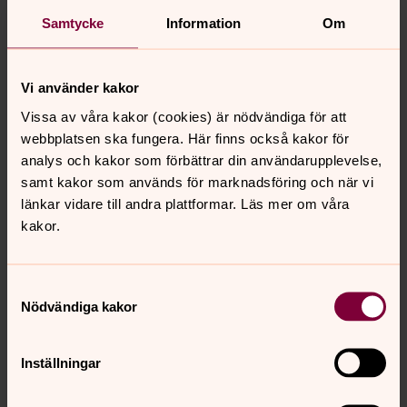
kommande fyra åren.
Samtycke
Information
Om
Vi använder kakor
Vissa av våra kakor (cookies) är nödvändiga för att
webbplatsen ska fungera. Här finns också kakor för
analys och kakor som förbättrar din användarupplevelse,
samt kakor som används för marknadsföring och när vi
länkar vidare till andra plattformar. Läs mer om våra
kakor.
Senast ändrad 21 november 2025
Samtyckesval
Synpunkter eller frågor på sidans
Nödvändiga kakor
innehåll?
trollhattans.forsamling@svenskakyrkan.se
Inställningar
Dela