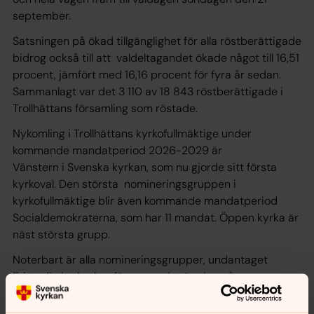
september.
Satsningen på ökad tillgänglighet för alla röstberättigade
bidrog också till att valdeltagandet ökade något till 16,51
procent, jämfört med 16,16 procent för fyra år sedan.
Sammanlagt var det 3 110 av 18 843 röstberättigade i
Trollhättans församling som röstade.
Nykomling i Trollhättans kyrkofullmäktige under
kommande mandatperiod 2026-2029 är
Vänstern i Svenska kyrkan, som nu gjorde sitt första
kyrkoval. Den största nomineringsgruppen i
kyrkofullmäktige blir även kommande mandatperiod
Socialdemokraterna, som har 11 mandat. Öppen kyrka är
näst största grupp.
Noterbart är alla nomineringsgrupper, undantaget
Frimodig kyrka, har färre mandat än den gångna
mandatperioden. Det beror på att antalet mandat i
kyrkofullmäktige bantats från 35 mandat till 29 inför de