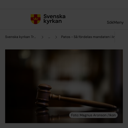
Till innehållet
Till undermeny
Sök
Meny
Svenska kyrkan Trollhättan
...
Patos - Så fördelas mandaten i kyrkofull