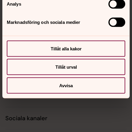
Analys
Tillbaka till toppen
Tillbaka till innehållet
Marknadsföring och sociala medier
Tillåt alla kakor
Kontakt
Tillåt urval
Kalender
Avvisa
Hitta snabbt
Sociala kanaler