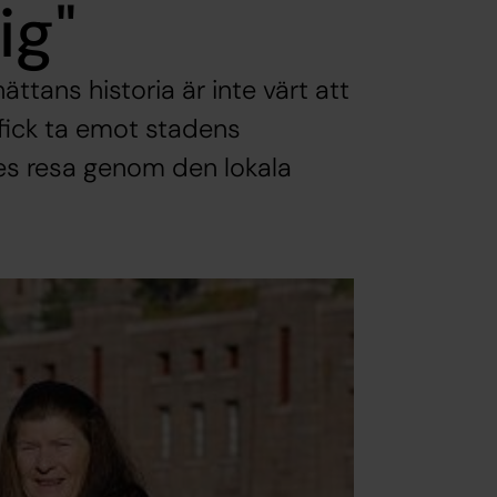
ig"
ättans historia är inte värt att
 fick ta emot stadens
nes resa genom den lokala