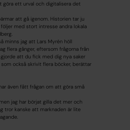
öra ett urval och digitalisera det
rmar att gå igenom. Historien tar ju
 följer med stort intresse andra lokala
dberg.
 så minns jag att Lars Myrén höll
ag flera gånger, eftersom frågorna från
 gjorde att du fick med dig nya saker
 som också skrivit flera böcker, berättar
 har även fått frågan om att göra små
, men jag har börjat gilla det mer och
jag tror kanske att marknaden är lite
tagande.