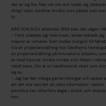
det av sig lite. Man var ute och roade sig, jobbad
riktigt tiden, berättar Annika, som jobbat som kon
liv.
NÄR HON BLEV arbetslös 1994 blev det vägen tillbak
– Först städade jag hela huset, sedan bakade jag
massor av romaner. Som sedan övergick till faktab
Via en projektanställning hos Gärdhems hembygd
en projektanställning på Innovatums bildarkiv, som 
av lokal historia. Annika trivdes som fisken i vatt
ideell basis. Det är en lokalhistorisk skatt som An
sig av.
– Jag har läst många gamla tidningar och sparar alla
att det ska vara lätt att söka information i datorn
periodvis kan sitta flera dagar i sträck och skanna
hon.