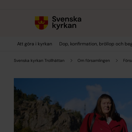
Till innehållet
Till undermeny
Att göra i kyrkan
Dop, konfirmation, bröllop och be
Svenska kyrkan Trollhättan
Om församlingen
Förs