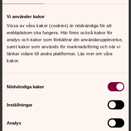
Råå Kapell hittar hittar du på
Holger Danskes gata
i
Helsingborg.
Vi använder kakor
Vissa av våra kakor (cookies) är nödvändiga för att
Råå kyrkogård
webbplatsen ska fungera. Här finns också kakor för
Läs mer om Råå kyrkogård här.
analys och kakor som förbättrar din användarupplevelse,
samt kakor som används för marknadsföring och när vi
länkar vidare till andra plattformar. Läs mer om våra
kakor.
Senast ändrad 8 oktober 2025
Synpunkter eller frågor på sidans
innehåll?
Samtyckesval
Nödvändiga kakor
helsingborgs.pastorat@svenskakyrkan.se
Dela
Inställningar
Analys
Tillbaka till toppen
Tillbaka till innehållet