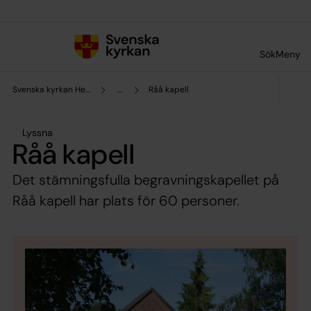
Till innehållet
Till undermeny
Sök
Meny
Svenska kyrkan Helsingborg
...
Råå kapell
Lyssna
Råå kapell
Det stämningsfulla begravningskapellet på
Råå kapell har plats för 60 personer.