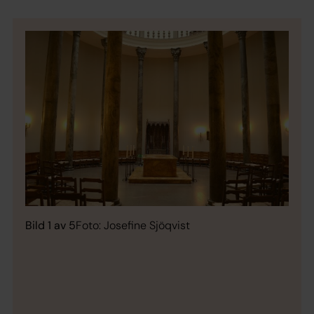
Bild 1 av 5
Foto: Josefine Sjöqvist
Bild 