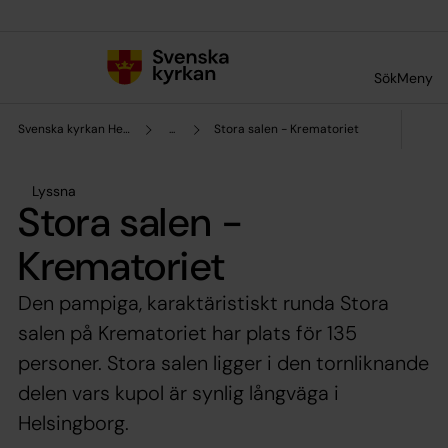
Till innehållet
Till undermeny
Sök
Meny
Svenska kyrkan Helsingborg
...
Stora salen - Krematoriet
Lyssna
Stora salen -
Krematoriet
Den pampiga, karaktäristiskt runda Stora
salen på Krematoriet har plats för 135
personer. Stora salen ligger i den tornliknande
delen vars kupol är synlig långväga i
Helsingborg.