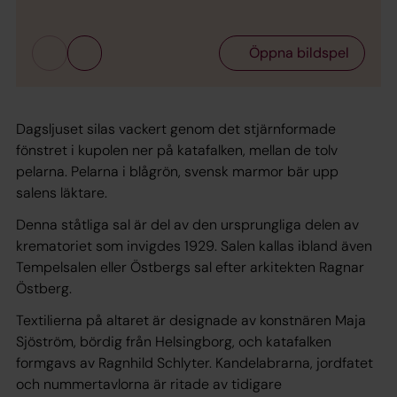
Öppna bildspel
Dagsljuset silas vackert genom det stjärnformade
fönstret i kupolen ner på katafalken, mellan de tolv
pelarna. Pelarna i blågrön, svensk marmor bär upp
salens läktare.
Denna ståtliga sal är del av den ursprungliga delen av
krematoriet som invigdes 1929. Salen kallas ibland även
Tempelsalen
eller
Östbergs sal
efter arkitekten Ragnar
Östberg.
Textilierna på altaret är designade av konstnären Maja
Sjöström, bördig från Helsingborg, och katafalken
formgavs av Ragnhild Schlyter. Kandelabrarna, jordfatet
och nummertavlorna är ritade av tidigare