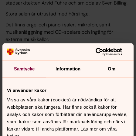
stadsarkitekten Arvid Fuhre och smidda av Sven Billing.
Stora salen är utrustad med hörslinga.
Det finns orgel och piano i salen, mikrofon, samt
musikanläggning med CD-spelare och ingång för
externa musikkällor.
Stora salen är tillgänglighetsanpassad. Det finns en
toalett i anslutning till salen men den är tyvärr inte
tillgänglighetsanpassad. En tillgänglighetsanpassad
Samtycke
Information
Om
toalett finns i anslutning till parkeringsplatsen nordost
om krematoriet.
Stora salen på Krematoriet har plats för 135 personer,
Vi använder kakor
detta antal inkluderar även präster, eventuella musiker
Vissa av våra kakor (cookies) är nödvändiga för att
eller körer samt övrig personal som arbetar runt
webbplatsen ska fungera. Här finns också kakor för
begravningen.
analys och kakor som förbättrar din användarupplevelse,
samt kakor som används för marknadsföring och när vi
länkar vidare till andra plattformar. Läs mer om våra
Adress