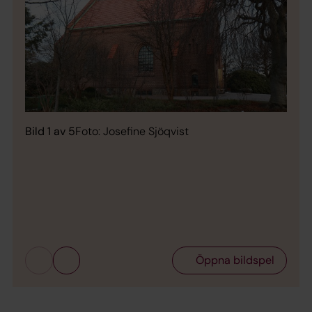
Bild 1 av 5
Foto: Josefine Sjöqvist
Bild 
Öppna bildspel