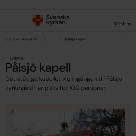
Till innehållet
Till undermeny
Sök
Meny
Svenska kyrkan Helsingborg
...
Pålsjö kapell
Lyssna
Pålsjö kapell
Det ståtliga kapellet vid ingången till Pålsjö
kyrkogård har plats för 100 personer.