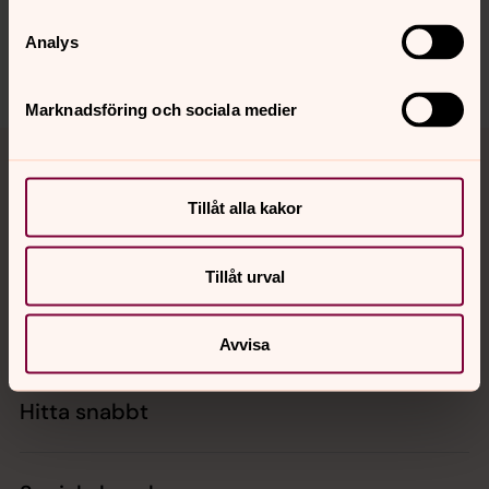
Dela
Analys
Marknadsföring och sociala medier
Tillbaka till toppen
Tillbaka till innehållet
Tillåt alla kakor
Kontakt
Tillåt urval
Kalender
Avvisa
Hitta snabbt