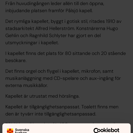
Från huvudingången leder allén till den öppna,
inbjudande platsen framför Pålsjö kapell.
Det rymliga kapellet, byggt i gotisk stil, ritades 1910 av
stadsarkitekt Alfred Hellerström. Konstnärerna Hugo
Gehlin och Ragnhild Schlyter har gjort en del
utsmyckningar i kapellet.
I kapellet finns det plats för 80 sittande och 20 stående
besökare.
Det finns orgel och flygel i kapellet, mikrofon, samt
musikanläggning med CD-spelare och aux-ingång för
externa musikkällor.
Kapellet är utrustat med hörslinga.
Kapellet är tillgänglighetsanpassat. Toalett finns men
den är tyvärr inte tillgänglighetsanpassad.
Pålsjö kapell har plats för 100 personer, detta antal
inkluderar även präster, eventuella musiker eller körer