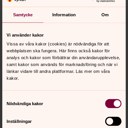
samt övrig personal som arbetar runt begravningen.
Samtycke
Information
Om
Adress
Pålsjö Kapell hittar du på Christer Boijes väg i
Vi använder kakor
Helsingborg.
Vissa av våra kakor (cookies) är nödvändiga för att
Hitta hit - vägbeskrivning.
webbplatsen ska fungera. Här finns också kakor för
analys och kakor som förbättrar din användarupplevelse,
samt kakor som används för marknadsföring och när vi
Pålsjö kyrkogård
länkar vidare till andra plattformar. Läs mer om våra
Läs mer om Pålsjö kyrkogård här.
kakor.
Samtyckesval
Senast ändrad 8 oktober 2025
Nödvändiga kakor
Synpunkter eller frågor på sidans
innehåll?
Inställningar
helsingborgs.pastorat@svenskakyrkan.se