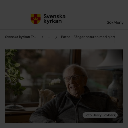
Till innehållet
Till undermeny
Sök
Meny
Svenska kyrkan Trollhättan
...
Patos - Fångar naturen med hjärta och k