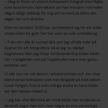
– Idag är Peter en ytterst kompetent fotograf med fåglar
som favoritmotiv. Som läkare var han minsann inte heller
något dåligt sällskap för mig att ha med på äldre dar,
säger Jan och skrattar.
Efter en incident 2023 har Jan bestämt sig för att ställa
undan bilen för gott. Det har varit en svår omställning.
– Från att i alla år kunnat åka vart jag vill alla tider på
dygnet för att fotografera, så är jag nu väldigt
begränsad. Men jag hittar fortfarande fina bilder både
här i trädgården och på Tuppekullen tvärs över gatan,
berättar Jan.
Vi slår oss ner vid datorn i arbetsrummet och Jan visar
bland annat koltrasten som han fångade på bild bakom
huset nyligen. Precis som många andra av hans bilder
ser den nästan målad ut.
– Jag har ofta fått höra att mina bilder har en känsla av
akvarell, säger han och visar några av sina personliga