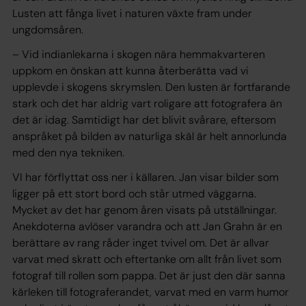
Lusten att fånga livet i naturen växte fram under
ungdomsåren.
– Vid indianlekarna i skogen nära hemmakvarteren
uppkom en önskan att kunna återberätta vad vi
upplevde i skogens skrymslen. Den lusten är fortfarande
stark och det har aldrig vart roligare att fotografera än
det är idag. Samtidigt har det blivit svårare, eftersom
anspråket på bilden av naturliga skäl är helt annorlunda
med den nya tekniken.
VI har förflyttat oss ner i källaren. Jan visar bilder som
ligger på ett stort bord och står utmed väggarna.
Mycket av det har genom åren visats på utställningar.
Anekdoterna avlöser varandra och att Jan Grahn är en
berättare av rang råder inget tvivel om. Det är allvar
varvat med skratt och eftertanke om allt från livet som
fotograf till rollen som pappa. Det är just den där sanna
kärleken till fotograferandet, varvat med en varm humor