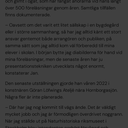
och glimt i ögat, som har fångat åhörarna vid hans långt
över 500 föreläsningar genom åren. Samtliga tillfällen
finns dokumenterade.
– Oavsett om det varit ett litet sällskap i en bygdegård
eller i större sammanhang, så har jag alltid känt ett stort
ansvar gentemot både arrangören och publiken, på
samma sätt som jag alltid kom väl förberedd till mina
elever i skolan. I början bytte jag diabilderna för hand vid
mina föreläsningar, men de senaste åren har ju
presentationstekniken utvecklats något enormt,
konstaterar Jan.
Den senaste utställningen gjorde han våren 2022 i
konstnären Göran Löfwings Ateljé nära Hornborgasjön.
Några fler är inte planerade.
– Där har jag nog kommit till vägs ände. Det är väldigt
mycket jobb och jag är förmodligen överdrivet noggrann.
När jag ställde ut på Naturhistoriska riksmuseet i
Stockholm blev intendenten oerhört förvånad och