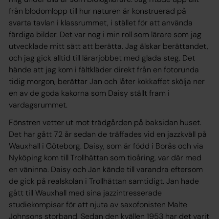
från blodomlopp till hur naturen är konstruerad på
svarta tavlan i klassrummet, i stället för att använda
färdiga bilder. Det var nog i min roll som lärare som jag
utvecklade mitt sätt att berätta. Jag älskar berättandet,
och jag gick alltid till lärarjobbet med glada steg. Det
hände att jag kom i fältkläder direkt från en fotorunda
tidig morgon, berättar Jan och låter kokkaffet skölja ner
en av de goda kakorna som Daisy ställt fram i
vardagsrummet.
Fönstren vetter ut mot trädgården på baksidan huset.
Det har gått 72 år sedan de träffades vid en jazzkväll på
Wauxhall i Göteborg. Daisy, som är född i Borås och via
Nyköping kom till Trollhättan som tioåring, var där med
en väninna. Daisy och Jan kände till varandra eftersom
de gick på realskolan i Trollhättan samtidigt. Jan hade
gått till Wauxhall med sina jazzintresserade
studiekompisar för att njuta av saxofonisten Malte
Johnsons storband. Sedan den kvällen 1953 har det varit