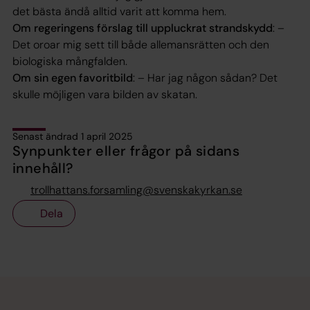
det bästa ändå alltid varit att komma hem.
Om regeringens förslag till uppluckrat strandskydd
: –
Det oroar mig sett till både allemansrätten och den
biologiska mångfalden.
Om sin egen favoritbild
: – Har jag någon sådan? Det
skulle möjligen vara bilden av skatan.
Senast ändrad 1 april 2025
Synpunkter eller frågor på sidans
innehåll?
trollhattans.forsamling@svenskakyrkan.se
Dela
Tillbaka till toppen
Tillbaka till innehållet