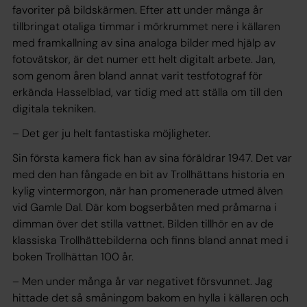
favoriter på bildskärmen. Efter att under många år
tillbringat otaliga timmar i mörkrummet nere i källaren
med framkallning av sina analoga bilder med hjälp av
fotovätskor, är det numer ett helt digitalt arbete. Jan,
som genom åren bland annat varit testfotograf för
erkända Hasselblad, var tidig med att ställa om till den
digitala tekniken.
– Det ger ju helt fantastiska möjligheter.
Sin första kamera fick han av sina föräldrar 1947. Det var
med den han fångade en bit av Trollhättans historia en
kylig vintermorgon, när han promenerade utmed älven
vid Gamle Dal. Där kom bogserbåten med pråmarna i
dimman över det stilla vattnet. Bilden tillhör en av de
klassiska Trollhättebilderna och finns bland annat med i
boken Trollhättan 100 år.
– Men under många år var negativet försvunnet. Jag
hittade det så småningom bakom en hylla i källaren och