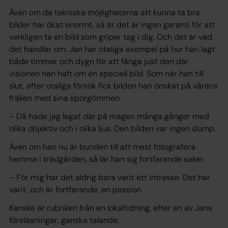
Även om de tekniska möjligheterna att kunna ta bra
bilder har ökat enormt, så är det är ingen garanti för att
verkligen ta en bild som griper tag i dig. Och det är vad
det handlar om. Jan har otaliga exempel på hur han lagt
både timmar och dygn för att fånga just den där
visionen han haft om en speciell bild. Som när han till
slut, efter otaliga försök fick bilden han önskat på vårens
fräken med sina sporgömmen.
– Då hade jag legat där på magen många gånger med
olika objektiv och i olika ljus. Den bilden var ingen slump.
Även om han nu är bunden till att mest fotografera
hemma i trädgården, så lär han sig fortfarande saker.
– För mig har det aldrig bara varit ett intresse. Det har
varit, och är fortfarande, en passion.
Kanske är rubriken från en lokaltidning, efter en av Jans
föreläsningar, ganska talande: