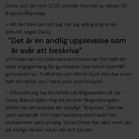
Daisy och Jan och 2025 stundar firandet av deras 70-
åriga bröllopsdag.
– Att det blev Jan och jag har jag aldrig ångrat en
sekund, säger Daisy.
Det är en andlig upplevelse som
är svår att beskriva
Vid sidan om sitt jobb som bokförare har hon haft ett
stort engagemang för gymnastik. Inte minst inom NIF-
gymnasterna i Trollhättan och World Gym. Hon har även
haft en roll för Jan i hans jobb som fotograf.
– Eftersom jag har en defekt på färgseendet så har
Daisy ibland hjälpt mig att se över färgställningen i
bilden, för att undvika ett onödigt "färgstick". Det har
varit värdefullt. Och utan familjens stöd hade min
verksamhet varit omöjlig. Sonen Peter har varit med Jan
på otaliga färder, både när och fjärran.