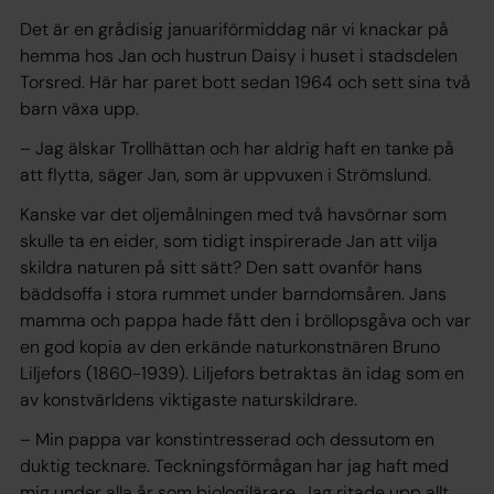
Det är en grådisig januariförmiddag när vi knackar på
hemma hos Jan och hustrun Daisy i huset i stadsdelen
Torsred. Här har paret bott sedan 1964 och sett sina två
barn växa upp.
– Jag älskar Trollhättan och har aldrig haft en tanke på
att flytta, säger Jan, som är uppvuxen i Strömslund.
Kanske var det oljemålningen med två havsörnar som
skulle ta en eider, som tidigt inspirerade Jan att vilja
skildra naturen på sitt sätt? Den satt ovanför hans
bäddsoffa i stora rummet under barndomsåren. Jans
mamma och pappa hade fått den i bröllopsgåva och var
en god kopia av den erkände naturkonstnären Bruno
Liljefors (1860-1939). Liljefors betraktas än idag som en
av konstvärldens viktigaste naturskildrare.
– Min pappa var konstintresserad och dessutom en
duktig tecknare. Teckningsförmågan har jag haft med
mig under alla år som biologilärare. Jag ritade upp allt