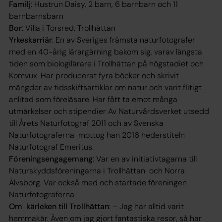
Familj
: Hustrun Daisy, 2 barn, 6 barnbarn och 11
barnbarnsbarn
Bor
: Villa i Torsred, Trollhättan
Yrkeskarriär
: En av Sveriges främsta naturfotografer
med en 40-årig lärargärning bakom sig, varav längsta
tiden som biologilärare i Trollhättan på högstadiet och
Komvux. Har producerat fyra böcker och skrivit
mängder av tidsskiftsartiklar om natur och varit flitigt
anlitad som föreläsare. Har fått ta emot många
utmärkelser och stipendier Av Naturvårdsverket utsedd
till Årets Naturfotograf 2011 och av Svenska
Naturfotograferna mottog han 2016 hederstiteln
Naturfotograf Emeritus.
Föreningsengagemang
: Var en av initiativtagarna till
Naturskyddsföreningarna i Trollhättan och Norra
Älvsborg. Var också med och startade föreningen
Naturfotograferna.
Om kärleken till Trollhättan
: – Jag har alltid varit
hemmakär. Även om jag gjort fantastiska resor, så har