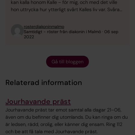
kan kalla honom Kalle – för mig, och med det ville
hon uttrycka hur ytterligt svårt Kalles liv var. Svåra
händelser slag i slag, där var och en i sig hade varit
tillräcklig för att fälla en ...
rosterdiakoninmalmo
Samtidigt - röster från diakonin i Malmö
06 sep
2022
Gå till bloggen
Relaterad information
Jourhavande präst
Jourhavande präst tar emot samtal alla dagar 21–06,
även om du befinner dig utomlands. Du kan ringa om du
är ledsen, rädd, orolig, eller känner dig ensam. Ring 112
och be att få tala med Jourhavande präst.