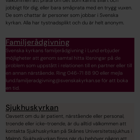
välkommen att prata om det som känns svårt och
jobbigt för dig, eller bara småprata med en trygg vuxen.
De som chattar är personer som jobbar i Svenska
kyrkan. Alla har tystnadsplikt och du är helt anonym.
Familjerådgivning
Svenska kyrkans familjerådgivning i Lund erbjuder
möjligheter att genom samtal hitta lösningar på de
problem som uppstått i relationen till en partner eller till
en annan närstående. Ring 046-71 88 90 eller mejla
lund.familjeradgivning@svenskakyrkan.se för att boka
en tid.
Sjukhuskyrkan
Oavsett om du är patient, närstående eller personal,
troende eller icke-troende, är du alltid välkommen att
kontakta Sjukhuskyrkan på Skånes Universitetssjukhus i
Malmö. Sjukhuskyrkan finns när du behöver någon att