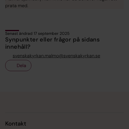
prata med.
Senast ändrad 17 september 2025
Synpunkter eller frågor på sidans
innehåll?
svenskakyrkan.malmo@svenskakyrkan.se
Dela
Tillbaka till toppen
Tillbaka till innehållet
Kontakt