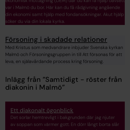
ekonomisk mottagning (DEM) där du kan få hjälp oavsett
var i Malmö du bor. Här kan du få rådgivning angående
din ekonomi samt hjälp med fondansökningar. Akut hjälp
söker du via din lokala kyrka.
Försoning i skadade relationer
Med Kristus som medvandrare inbjuder Svenska kyrkan
Malmö och Försoningsgruppen in till Att försonas för att
leva, en själavårdande process kring försoning.
Inlägg från
”Samtidigt - röster från
diakonin i Malmö”
Ett diakonalt ögonblick
Det sorlar hemtrevligt i bakgrunden där jag njuter
av soppan som värmer gott. En dörr långt borta slår