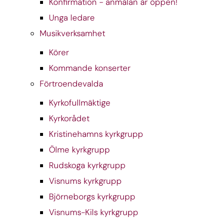
Konfirmation - anmälan är öppen!
Unga ledare
Musikverksamhet
Körer
Kommande konserter
Förtroendevalda
Kyrkofullmäktige
Kyrkorådet
Kristinehamns kyrkgrupp
Ölme kyrkgrupp
Rudskoga kyrkgrupp
Visnums kyrkgrupp
Björneborgs kyrkgrupp
Visnums-Kils kyrkgrupp