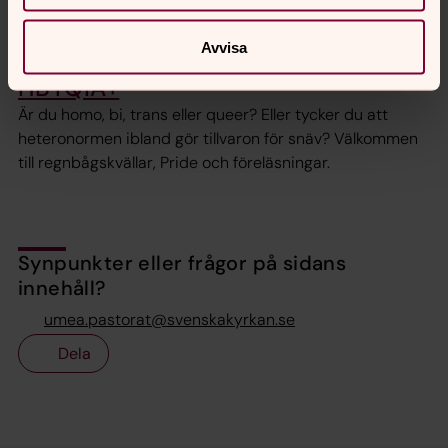
som vill finna kraft till självhjälp i en 12-stegsgrupp eller
samtala om livet.
Avvisa
HBTQIA+
Är du homo, bi, trans eller queer? Eller tycker du att
heteronormen ibland gör tillvaron för snäv? Välkommen
till regnbågskvällar, Pride och föreläsningar.
Synpunkter eller frågor på sidans
innehåll?
umea.pastorat@svenskakyrkan.se
Dela