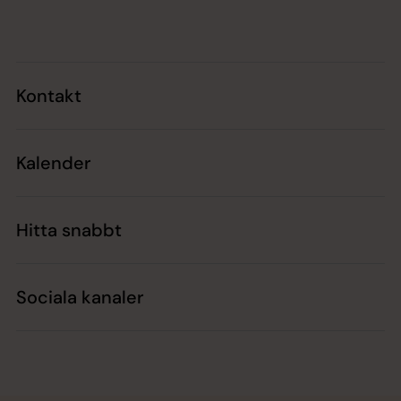
Tillbaka till toppen
Tillbaka till innehållet
Kontakt
Kalender
Hitta snabbt
Sociala kanaler