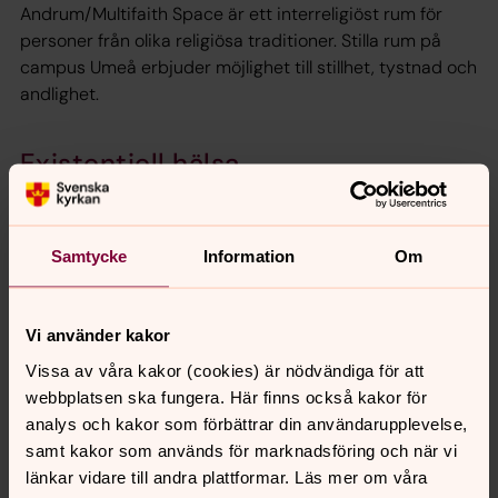
Andrum/Multifaith Space är ett interreligiöst rum för
personer från olika religiösa traditioner. Stilla rum på
campus Umeå erbjuder möjlighet till stillhet, tystnad och
andlighet.
Existentiell hälsa
Vad ger mening? Vad får mig att känna hopp, i vardagen
och inför framtiden? Kyrkan på campus erbjuder
föreläsningar och workshops i existentiell hälsa samt
Samtycke
Information
Om
grupper och enskild vägledning.
Mindfulness, meditation och
Vi använder kakor
retreat på campus
Vissa av våra kakor (cookies) är nödvändiga för att
webbplatsen ska fungera. Här finns också kakor för
Behöver du ett tillfälle att hinna ifatt dig själv? Få tid för
analys och kakor som förbättrar din användarupplevelse,
reflektion över det som är viktigt i livet och för att lyssna
samt kakor som används för marknadsföring och när vi
till inåt och öva dig i närvaro?
länkar vidare till andra plattformar. Läs mer om våra