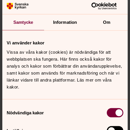
andra svenska städer under 2000-talet. Atmosfären är
öppen och präglas av nytänkande och en vilja att vara
en så attraktiv plats som möjligt, både för befintliga och
nyinflyttade invånare. Det märks inte minst genom det
Samtycke
Information
Om
stora kulturutbudet och det utvecklade samarbetet
mellan näringslivet och Umeå kommun. Läs mer på
www.umea.se
Vi använder kakor
Vissa av våra kakor (cookies) är nödvändiga för att
webbplatsen ska fungera. Här finns också kakor för
analys och kakor som förbättrar din användarupplevelse,
Om Svenska kyrkan i Umeå
samt kakor som används för marknadsföring och när vi
Kyrkan finns för din och världens skull, tillsammans går vi
länkar vidare till andra plattformar. Läs mer om våra
genom livet. Kyrkan vill väcka ansvar och ge kraft åt oss
kakor.
alla att leva i världen tillsammans.
Samtyckesval
Kontakta oss
Nödvändiga kakor
Vill du boka ett dop, gifta dig, prata med en präst? Har
du frågor om gravar eller undrar något om Svenska