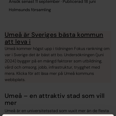
Ansök senast 11 september · Publicerad 18 juni
Holmsunds församling
Umeå är Sveriges bästa kommun
att leva i
Umeå kommer högst upp i tidningen Fokus rankning om
var i Sverige det är bäst att bo. Undersökningen (juni
2024) bygger på en mängd faktorer som utbildning,
vård och omsorg, jobb, infrastruktur, trygghet med
mera. Klicka för att läsa mer på Umeå kommuns
webbplats.
Umeå – en attraktiv stad som vill
mer
Umeå är en universitetsstad som vuxit mer än de flesta