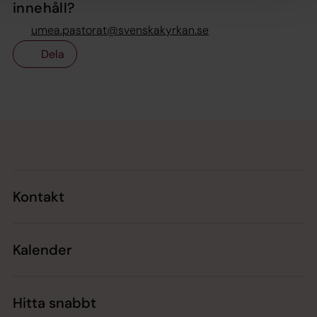
innehåll?
umea.pastorat@svenskakyrkan.se
Dela
Tillbaka till toppen
Tillbaka till innehållet
Kontakt
Kalender
Hitta snabbt