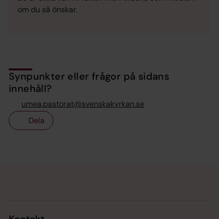
om du så önskar.
Synpunkter eller frågor på sidans
innehåll?
umea.pastorat@svenskakyrkan.se
Dela
Tillbaka till toppen
Tillbaka till innehållet