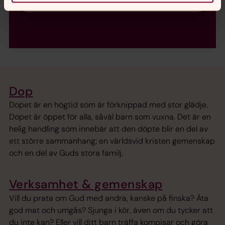
Räkna ut din kyrkoavgift
Dop
Dopet är en högtid som är förknippad med stor glädje.
Dopet är öppet för alla, såväl barn som vuxna. Det är en
helig handling som innebär att den döpte blir en del av
ett större sammanhang; en världsvid kristen gemenskap
och en del av Guds stora familj.
Verksamhet & gemenskap
Vill du prata om Gud med andra, kanske på finska? Äta
god mat och umgås? Sjunga i kör, även om du tycker att
du inte kan? Eller vill ditt barn träffa kompisar och göra