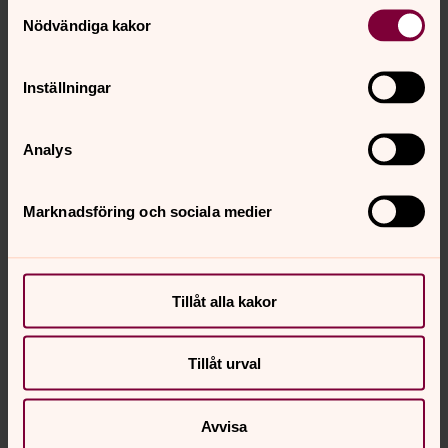
Samtyckesval
Nödvändiga kakor
Inställningar
Räkna ut
din kyrkoavgift
Analys
Stjärna (*) betyder att du måste fylla i fältet.
Marknadsföring och sociala medier
Adress
*
Tillåt alla kakor
Tillåt urval
Jag är över 65 år.
Avvisa