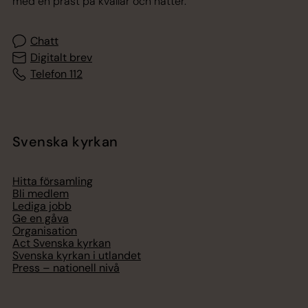
med en präst på kvällar och nätter.
Chatt
Digitalt brev
Telefon 112
Svenska kyrkan
Hitta församling
Bli medlem
Lediga jobb
Ge en gåva
Organisation
Act Svenska kyrkan
Svenska kyrkan i utlandet
Press – nationell nivå