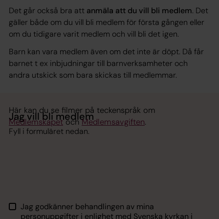
Det går också bra att
anmäla att du vill bli medlem
. Det
gäller både om du vill bli medlem för första gången eller
om du tidigare varit medlem och vill bli det igen.
Barn kan vara medlem även om det inte är döpt. Då får
barnet t ex inbjudningar till barnverksamheter och
andra utskick som bara skickas till medlemmar.
Här kan du se filmer på teckenspråk om
Jag vill bli medlem
Medlemskapet
och
Medlemsavgiften
.
Fyll i formuläret nedan.
Jag godkänner behandlingen av mina
personuppgifter i enlighet med Svenska kyrkan i