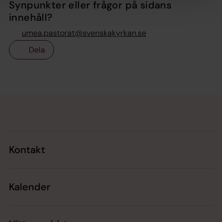
Synpunkter eller frågor på sidans
innehåll?
umea.pastorat@svenskakyrkan.se
Dela
Tillbaka till toppen
Tillbaka till innehållet
Kontakt
Kalender