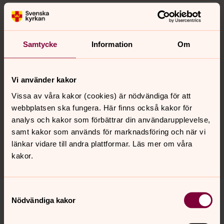
Har du frågor, kontakta oss
Öppettider:
Helgfri måndag–torsdag, 10–12 samt
Samtycke
Information
Om
13–15
Telefon:
090-200 26 00
Vi använder kakor
E-post:
umea.administration@svenskakyrkan.se
Vissa av våra kakor (cookies) är nödvändiga för att
webbplatsen ska fungera. Här finns också kakor för
Besöksadress:
Skolgatan 75, 903 30 Umeå
analys och kakor som förbättrar din användarupplevelse,
Postadress:
Umeå pastorat, Kyrklig administration,
samt kakor som används för marknadsföring och när vi
Box 525, 901 10 Umeå
länkar vidare till andra plattformar. Läs mer om våra
kakor.
Samtyckesval
Nödvändiga kakor
Kyrkor och mötesplatser
Det pågår verksamhet varje dag året runt i våra kyrkor