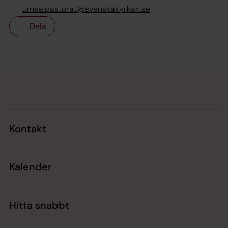
umea.pastorat@svenskakyrkan.se
Dela
Tillbaka till toppen
Tillbaka till innehållet
Kontakt
Kalender
Hitta snabbt