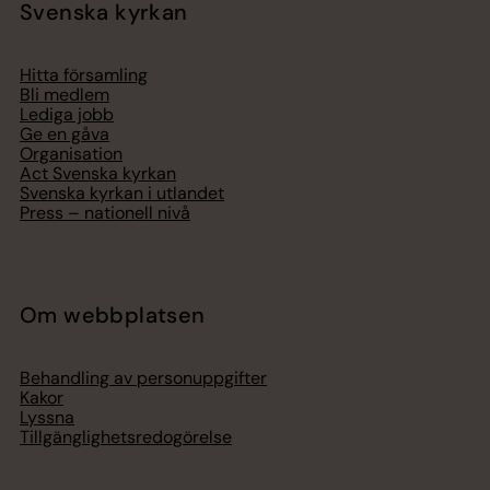
Svenska kyrkan
Hitta församling
Bli medlem
Lediga jobb
Ge en gåva
Organisation
Act Svenska kyrkan
Svenska kyrkan i utlandet
Press – nationell nivå
Om webbplatsen
Behandling av personuppgifter
Kakor
Lyssna
Tillgänglighetsredogörelse