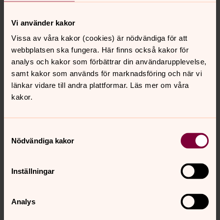
Tidningen Spira
Vi använder kakor
Sommarens Spira kommer ut 6-7 juni. Spira är en tidning
Vissa av våra kakor (cookies) är nödvändiga för att
om livsfrågor och tro, som delas ut gratis till alla hushåll
webbplatsen ska fungera. Här finns också kakor för
inom Svenska kyrkan i Umeås församlingar fyra gånger
analys och kakor som förbättrar din användarupplevelse,
per år. Tidningen finns också i din närmaste kyrka.
samt kakor som används för marknadsföring och när vi
länkar vidare till andra plattformar. Läs mer om våra
Arbeta med oss
kakor.
Kul att du hittat hit! Här finns information om lediga jobb,
Svenska kyrkan som arbetsgivare och intervjuer med
Samtyckesval
några av våra fantastiska medarbetare.
Nödvändiga kakor
Press och media i Umeå
Inställningar
Här finns våra senaste pressmeddelanden från Svenska
kyrkan i Umeå. Hör av dig om du har frågor eller vill ha
tips.
Analys