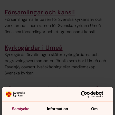
Församlingar och kansli
Församlingarna är basen för Svenska kyrkans liv och
verksamhet. Inom ramen för Svenska kyrkan i Umeå
finns sex församlingar och ett gemensamt kansli.
Kyrkogårdar i Umeå
Kyrkogårdsförvaltningen sköter kyrkogårdarna och
begravningsverksamheten för alla som bor i Umeå och
Tavelsjö, oavsett livsåskådning eller medlemskap i
Svenska kyrkan.
Så styrs Svenska kyrkan i Umeå
Svenska kyrkan är en öppen folkkyrka som styrs av
förtroendevalda tillsammans med biskopar, präster och
diakoner.
Samtycke
Information
Om