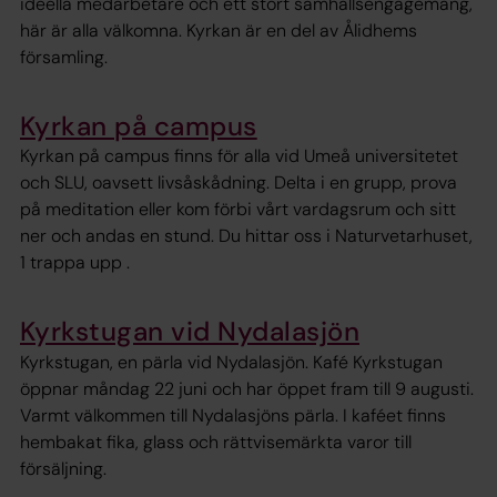
ideella medarbetare och ett stort samhällsengagemang,
här är alla välkomna. Kyrkan är en del av Ålidhems
församling.
Kyrkan på campus
Kyrkan på campus finns för alla vid Umeå universitetet
och SLU, oavsett livsåskådning. Delta i en grupp, prova
på meditation eller kom förbi vårt vardagsrum och sitt
ner och andas en stund. Du hittar oss i Naturvetarhuset,
1 trappa upp .
Kyrkstugan vid Nydalasjön
Kyrkstugan, en pärla vid Nydalasjön. Kafé Kyrkstugan
öppnar måndag 22 juni och har öppet fram till 9 augusti.
Varmt välkommen till Nydalasjöns pärla. I kaféet finns
hembakat fika, glass och rättvisemärkta varor till
försäljning.