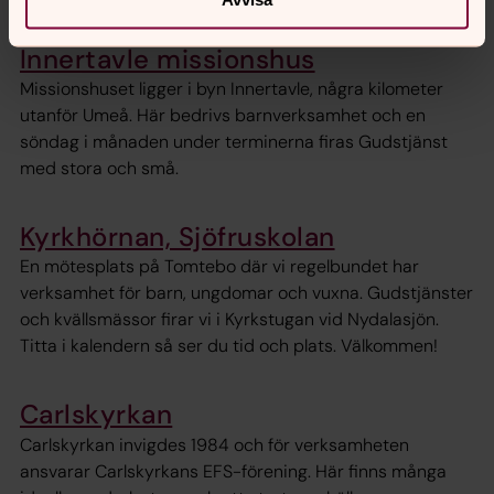
Innertavle missionshus
Missionshuset ligger i byn Innertavle, några kilometer
utanför Umeå. Här bedrivs barnverksamhet och en
söndag i månaden under terminerna firas Gudstjänst
med stora och små.
Kyrkhörnan, Sjöfruskolan
En mötesplats på Tomtebo där vi regelbundet har
verksamhet för barn, ungdomar och vuxna. Gudstjänster
och kvällsmässor firar vi i Kyrkstugan vid Nydalasjön.
Titta i kalendern så ser du tid och plats. Välkommen!
Carlskyrkan
Carlskyrkan invigdes 1984 och för verksamheten
ansvarar Carlskyrkans EFS-förening. Här finns många