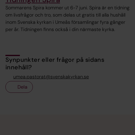
Sommarens Spira kommer ut 6-7 juni. Spira är en tidning
om livsfrågor och tro, som delas ut gratis till alla hushåll
inom Svenska kyrkan i Umeås församlingar fyra gånger
per år. Tidningen finns också i din närmaste kyrka.
Synpunkter eller frågor på sidans
innehåll?
umea.pastorat@svenskakyrkan.se
Dela
Tillbaka till toppen
Tillbaka till innehållet