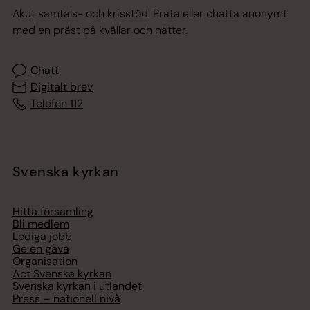
Akut samtals- och krisstöd. Prata eller chatta anonymt
med en präst på kvällar och nätter.
Chatt
Digitalt brev
Telefon 112
Svenska kyrkan
Hitta församling
Bli medlem
Lediga jobb
Ge en gåva
Organisation
Act Svenska kyrkan
Svenska kyrkan i utlandet
Press – nationell nivå