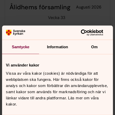
Ålidhems församling
augusti 2026
Vecka 33
mån
tis
ons
tor
fre
lör
sön
10
11
12
13
14
15
16
Samtycke
Information
Om
Inga händelser i dag.
Vi använder kakor
Vissa av våra kakor (cookies) är nödvändiga för att
webbplatsen ska fungera. Här finns också kakor för
analys och kakor som förbättrar din användarupplevelse,
samt kakor som används för marknadsföring och när vi
Hitta till Ålidhemskyrkan
länkar vidare till andra plattformar. Läs mer om våra
Ålidhemskyrkan är huvudkyrka i
Ålidhems
kakor.
församling