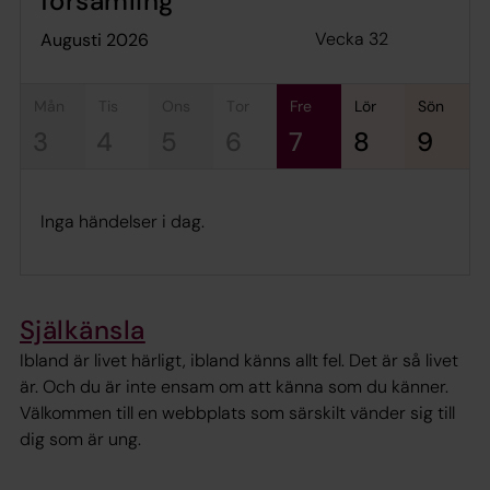
församling
Vecka 32
augusti 2026
mån
tis
ons
tor
fre
lör
sön
3
4
5
6
7
8
9
Inga händelser i dag.
Själkänsla
Ibland är livet härligt, ibland känns allt fel. Det är så livet
är. Och du är inte ensam om att känna som du känner.
Välkommen till en webbplats som särskilt vänder sig till
dig som är ung.