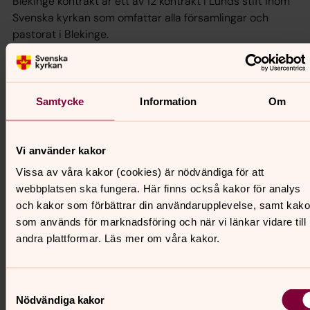
Blekinge kontrakt är ett av 12 kontrakt i Lunds stift inom
Svenska kyrkan som omfattar alla församlingar och
pastorat i Blekinge.
Vill du samtala med en präst?
Samtycke
Information
Om
Kontakta:
Vi använder kakor
Komminister Carina Wallace. Tel 0455-344922
Vissa av våra kakor (cookies) är nödvändiga för att
webbplatsen ska fungera. Här finns också kakor för analys
och kakor som förbättrar din användarupplevelse, samt kako
som används för marknadsföring och när vi länkar vidare till
andra plattformar. Läs mer om våra kakor.
Act Svenska kyrkan
Samtyckesval
Nödvändiga kakor
Alla människor har rätt till ett värdigt liv. Därför kämpar