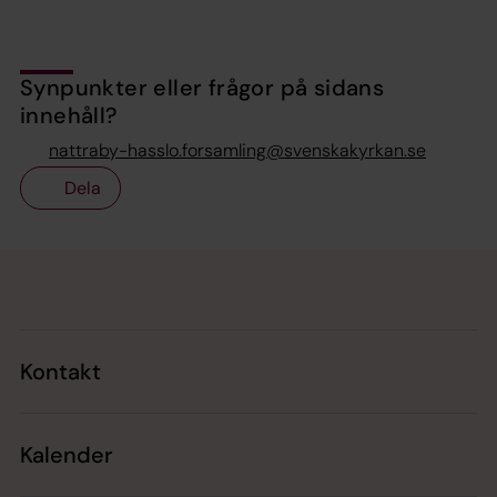
Synpunkter eller frågor på sidans
innehåll?
nattraby-hasslo.forsamling@svenskakyrkan.se
Dela
Tillbaka till toppen
Tillbaka till innehållet
Kontakt
Kalender