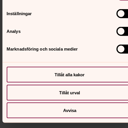
Act Svenska kyrkan mot fattigdom, förtryck och
orättvisor. Tillsammans med tusentals engagerade,
Inställningar
lokala kyrkor och gräsrotsrörelser för vi en kamp för liv.
Analys
Panorama 360
Kyrkor & kyrkogårdar
Marknadsföring och sociala medier
Följ gärna Nättraby-Hasslö församling på Facebook!
Klicka här nedanför och gilla sidan, för att ta del av den
Tillåt alla kakor
senaste informationen.
Tillåt urval
Församlingsblad
Avvisa
2023, 2022, 2021, 2020, 2019, 2018 & 2017