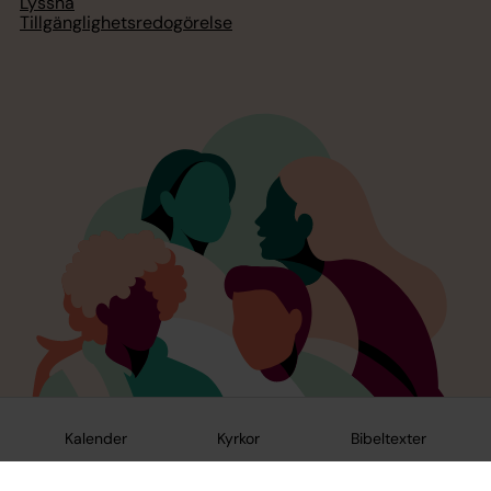
Lyssna
Tillgänglighetsredogörelse
Kalender
Kyrkor
Bibeltexter