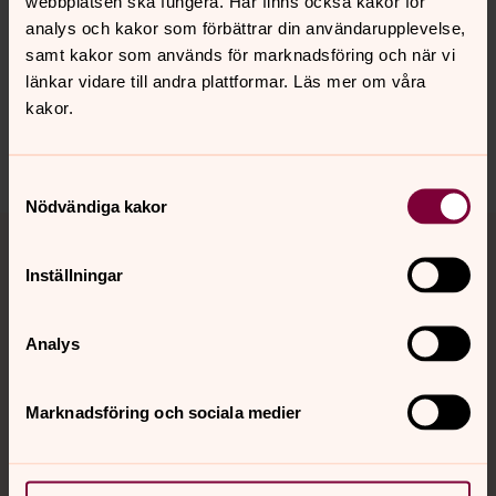
webbplatsen ska fungera. Här finns också kakor för
Brustna hjärtan
analys och kakor som förbättrar din användarupplevelse,
Fem artister. Fem låtar. Fem känslor att ta sig igenom
samt kakor som används för marknadsföring och när vi
när hjärtat brister. Lyssna på Brustna Hjärtan – ett
länkar vidare till andra plattformar. Läs mer om våra
album som bär dig genom hjärtesorgen. Du är inte
kakor.
ensam om att känna som du känner. Det kommer att bli
bättre.
Samtyckesval
Nödvändiga kakor
Inställningar
Om du är rädd eller orolig
Analys
Marknadsföring och sociala medier