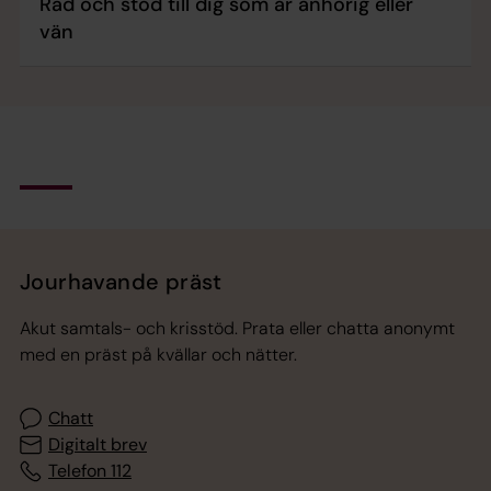
Råd och stöd till dig som är anhörig eller
vän
Tillbaka till toppen
Tillbaka till innehållet
Jourhavande präst
Akut samtals- och krisstöd. Prata eller chatta anonymt
med en präst på kvällar och nätter.
Chatt
Digitalt brev
Telefon 112