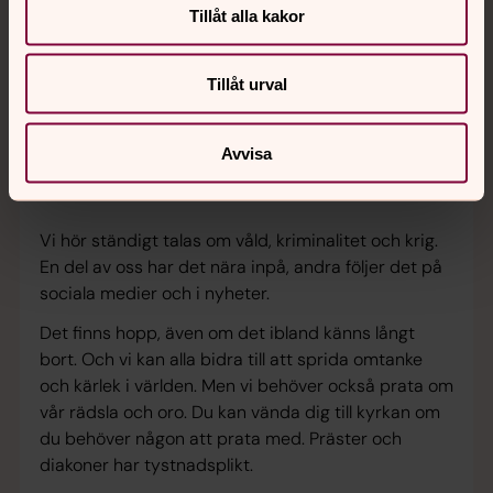
Tillåt alla kakor
Tillåt urval
Avvisa
Foto: Gustaf Hellsing /Ikon
Vi hör ständigt talas om våld, kriminalitet och krig.
En del av oss har det nära inpå, andra följer det på
sociala medier och i nyheter.
Det finns hopp, även om det ibland känns långt
bort. Och vi kan alla bidra till att sprida omtanke
och kärlek i världen. Men vi behöver också prata om
vår rädsla och oro. Du kan vända dig till kyrkan om
du behöver någon att prata med. Präster och
diakoner har tystnadsplikt.