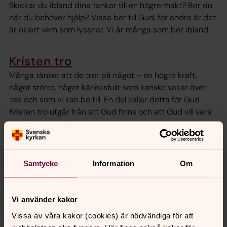
Skickar du ibland dina tankar till en högre makt? Ber du
när du behöver hjälp? Vissa ber till Gud, för andra är det
är oklart vem som lyssnar. Vi är många som ber ibland.
Kristen tro
Många tänker att de tror på något – en högre kraft,
något större, något kärleksfullt som kanske vakar över
oss och som vi kan be till. En del kallar detta för Gud.
Kristen tro utgår från att Gud finns och att Gud vill vara
med oss människor.
Första hjälpen vid hjärtesorg
Samtycke
Information
Om
När en relation som betytt mycket för dig tar slut kan du
känna hjärtesorg. Det kan handla om en kärlek, men
också om att relationen med till exempel vänner eller
Vi använder kakor
familj inte fungerar.
Vissa av våra kakor (cookies) är nödvändiga för att