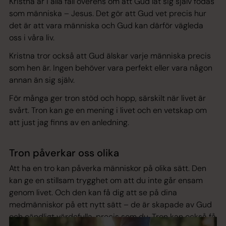
Kristna är i alla fall överens om att Gud lät sig själv födas
som människa – Jesus. Det gör att Gud vet precis hur
det är att vara människa och Gud kan därför vägleda
oss i våra liv.
Kristna tror också att Gud älskar varje människa precis
som hen är. Ingen behöver vara perfekt eller vara någon
annan än sig själv.
För många ger tron stöd och hopp, särskilt när livet är
svårt. Tron kan ge en mening i livet och en vetskap om
att just jag finns av en anledning.
Tron påverkar oss olika
Att ha en tro kan påverka människor på olika sätt. Den
kan ge en stillsam trygghet om att du inte går ensam
genom livet. Och den kan få dig att se på dina
medmänniskor på ett nytt sätt – de är skapade av Gud
och oändligt värdefulla, precis som du. Tron kan också få