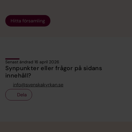
Hitta församling
Senast ändrad 16 april 2026
Synpunkter eller frågor på sidans
innehåll?
info@svenskakyrkan.se
Dela
Tillbaka till toppen
Tillbaka till innehållet