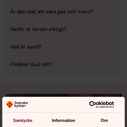
Är det okej att vara gay och trans?
Varför är korset viktigt?
Vad är synd?
Förlåter Gud allt?
Samtycke
Information
Om