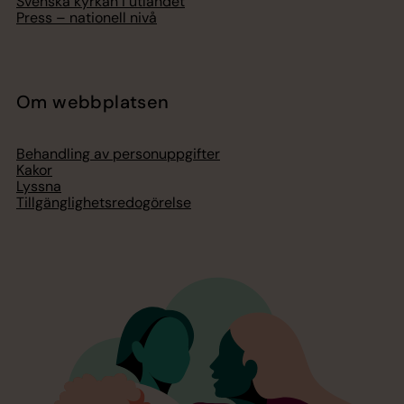
Svenska kyrkan i utlandet
Press – nationell nivå
Om webbplatsen
Behandling av personuppgifter
Kakor
Lyssna
Tillgänglighetsredogörelse