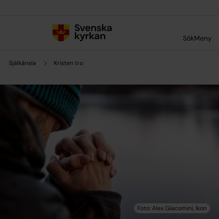
Till innehållet
Till undermeny
Sök
Meny
Själkänsla
Kristen tro