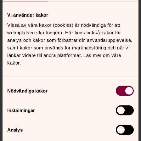
Vi använder kakor
Vissa av våra kakor (cookies) är nödvändiga för att
webbplatsen ska fungera. Här finns också kakor för
analys och kakor som förbättrar din användarupplevelse,
samt kakor som används för marknadsföring och när vi
länkar vidare till andra plattformar. Läs mer om våra
Foto: Pixabay
kakor.
Tro, hopp och kärlek
Samtyckesval
Tro, hopp och kärlek är viktiga värden i kristen tro och i
Nödvändiga kakor
våra liv. Ett känt bibelord lyder så här: ”Men nu består
tro, hopp och kärlek, dessa tre, och störst av dem är
kärleken.”
Inställningar
Ta med dig det, överallt dit du går: Du är älskad. Du
behöver inte tro det, men hoppet och kärleken finns
Analys
ändå.