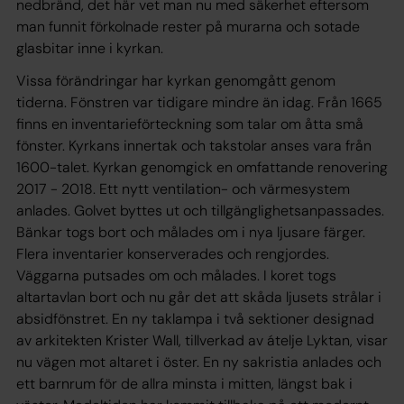
nedbränd, det här vet man nu med säkerhet eftersom
man funnit förkolnade rester på murarna och sotade
glasbitar inne i kyrkan.
Vissa förändringar har kyrkan genomgått genom
tiderna. Fönstren var tidigare mindre än idag. Från 1665
finns en inventarieförteckning som talar om åtta små
fönster. Kyrkans innertak och takstolar anses vara från
1600-talet. Kyrkan genomgick en omfattande renovering
2017 - 2018. Ett nytt ventilation- och värmesystem
anlades. Golvet byttes ut och tillgänglighetsanpassades.
Bänkar togs bort och målades om i nya ljusare färger.
Flera inventarier konserverades och rengjordes.
Väggarna putsades om och målades. I koret togs
altartavlan bort och nu går det att skåda ljusets strålar i
absidfönstret. En ny taklampa i två sektioner designad
av arkitekten Krister Wall, tillverkad av átelje Lyktan, visar
nu vägen mot altaret i öster. En ny sakristia anlades och
ett barnrum för de allra minsta i mitten, längst bak i