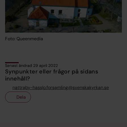
Foto: Queenmedia
Senast ändrad 29 april 2022
Synpunkter eller frågor på sidans
innehåll?
nattraby-hasslo.forsamling@svenskakyrkan.se
Dela
Tillbaka till toppen
Tillbaka till innehållet