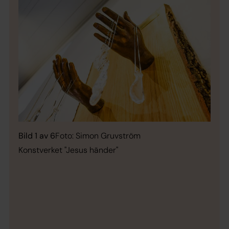
Bild 1 av 6
Foto: Simon Gruvström
Konstverket "Jesus händer"
Bild 