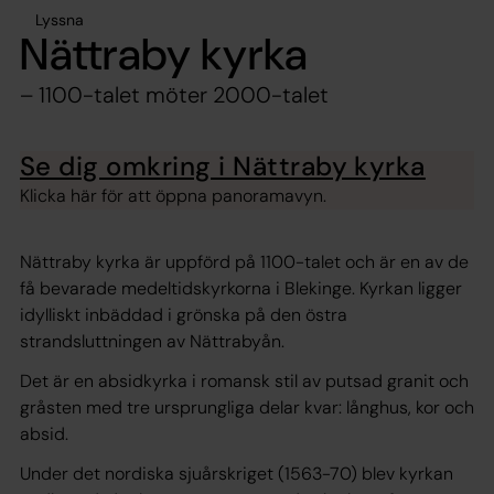
Lyssna
Nättraby kyrka
– 1100-talet möter 2000-talet
Se dig omkring i Nättraby kyrka
Klicka här för att öppna panoramavyn.
Nättraby kyrka är uppförd på 1100-talet och är en av de
få bevarade medeltidskyrkorna i Blekinge. Kyrkan ligger
idylliskt inbäddad i grönska på den östra
strandsluttningen av Nättrabyån.
Det är en absidkyrka i romansk stil av putsad granit och
gråsten med tre ursprungliga delar kvar: långhus, kor och
absid.
Under det nordiska sjuårskriget (1563-70) blev kyrkan