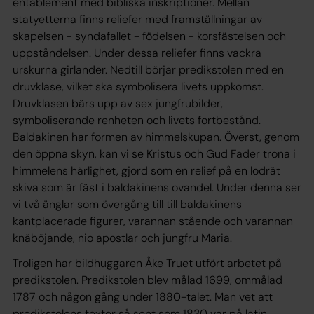
entablement med bibliska inskriptioner. Mellan
statyetterna finns reliefer med framställningar av
skapelsen - syndafallet - födelsen - korsfästelsen och
uppståndelsen. Under dessa reliefer finns vackra
urskurna girlander. Nedtill börjar predikstolen med en
druvklase, vilket ska symbolisera livets uppkomst.
Druvklasen bärs upp av sex jungfrubilder,
symboliserande renheten och livets fortbestånd.
Baldakinen har formen av himmelskupan. Överst, genom
den öppna skyn, kan vi se Kristus och Gud Fader trona i
himmelens härlighet, gjord som en relief på en lodrät
skiva som är fäst i baldakinens ovandel. Under denna ser
vi två änglar som övergång till till baldakinens
kantplacerade figurer, varannan stående och varannan
knäböjande, nio apostlar och jungfru Maria.
Troligen har bildhuggaren Åke Truet utfört arbetet på
predikstolen. Predikstolen blev målad 1699, ommålad
1787 och någon gång under 1880-talet. Man vet att
predikstolens texter så sent som 1830 var på latin.