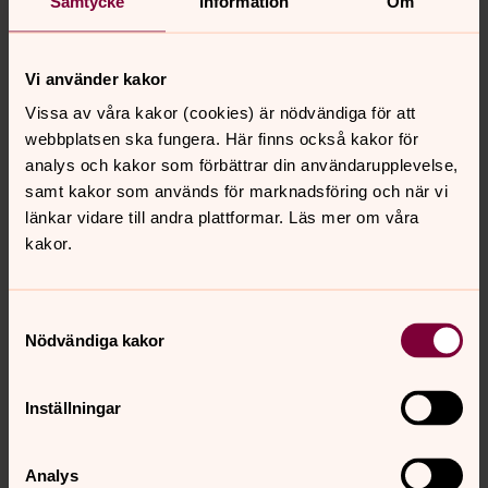
Samtycke
Information
Om
Vi använder kakor
Vissa av våra kakor (cookies) är nödvändiga för att
webbplatsen ska fungera. Här finns också kakor för
analys och kakor som förbättrar din användarupplevelse,
Foto: Simon Gruvström
samt kakor som används för marknadsföring och när vi
Triumfkrucifixet, skulpterat i trä, härstammar från slutet
länkar vidare till andra plattformar. Läs mer om våra
av 1400-talet och är kyrkans äldsta bevarade föremål.
kakor.
Samtyckesval
Nödvändiga kakor
Inställningar
Analys