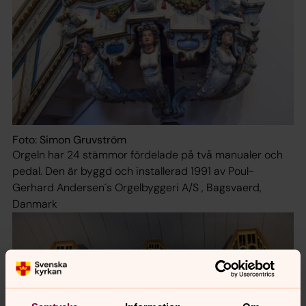
Foto: Simon Gruvström
Orgeln har 24 stämmor fördelade på två manualer och
pedal. Den är byggd och installerad 1991 av Poul-
Gerhard Andersen´s Orgelbyggeri A/S , Bagsvaerd,
Danmark