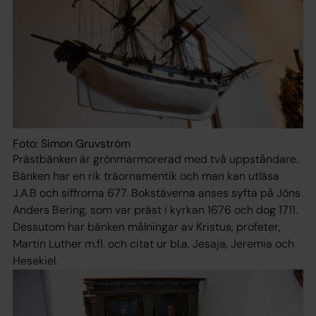
Foto: Simon Gruvström
Prästbänken är grönmarmorerad med två uppståndare.
Bänken har en rik träornamentik och man kan utläsa
J.A.B och siffrorna 677. Bokstäverna anses syfta på Jöns
Anders Bering, som var präst i kyrkan 1676 och dog 1711.
Dessutom har bänken målningar av Kristus, profeter,
Martin Luther m.fl. och citat ur bl.a. Jesaja, Jeremia och
Hesekiel.