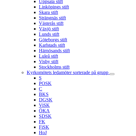
Uppsala stift
Linköpings stift
Skara stift
Strängnäs stift
Västerås stift
Växjö stift
Lunds stift
Göteborgs stift
Karlstads stift
Härnösands stift
Luleå stift
Visby stift
Stockholms stift
Kyrkomötets ledamöter sorterade på grupp
S
POSK
C
BKS
DGSK
ViSK
ÖKA
SDSK
FK
FiSK
HoJ