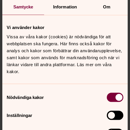
Samtycke
Information
Om
Vi använder kakor
Bild 1 av 10
Foto: Magnus Aronson/Ikon
174 Mikael Sjölund, S, Härnösands stift
Vissa av våra kakor (cookies) är nödvändiga för att
webbplatsen ska fungera. Här finns också kakor för
analys och kakor som förbättrar din användarupplevelse,
Öppna bildspel
samt kakor som används för marknadsföring och när vi
länkar vidare till andra plattformar. Läs mer om våra
kakor.
Senast ändrad 28 april 2026
Samtyckesval
Synpunkter eller frågor på sidans
Nödvändiga kakor
innehåll?
kyrkomotet@svenskakyrkan.se
Inställningar
Dela