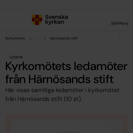
Till innehållet
Till undermeny
Sök
Meny
Kyrkomötet
...
Härnösands stift
Lyssna
Kyrkomötets ledamöter
från Härnösands stift
Här visas samtliga ledamöter i kyrkomötet
från Härnösands stift (10 st).