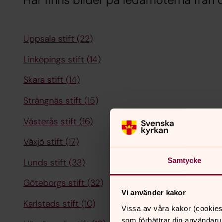
Här finns bilder på ledamöterna från de
Uppsala stift (22)
Linköpings stift (14)
Skara stift (14)
Strängnäs stift (15)
Västerås stift (16)
Växjö stift (17)
Samtycke
Lunds stift (33)
Göteborgs stift (32)
Vi använder kakor
Karlstads stift (10)
Vissa av våra kakor (cookies
som förbättrar din användaru