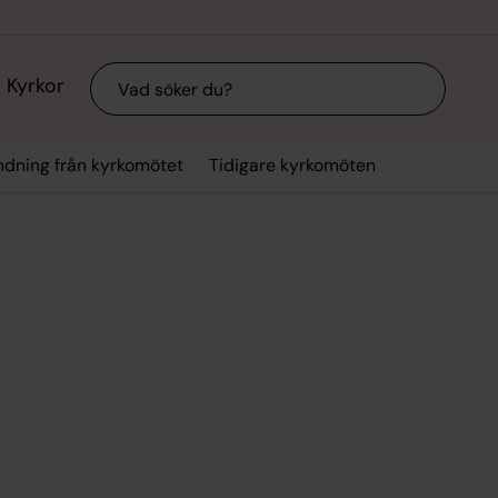
Sök
Kyrkor
dning från kyrkomötet
Tidigare kyrkomöten