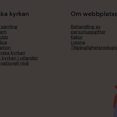
ka kyrkan
Om webbplats
örsamling
Behandling av
lem
personuppgifter
jobb
Kakor
åva
Lyssna
ation
Tillgänglighetsredogö
nska kyrkan
 kyrkan i utlandet
nationell nivå