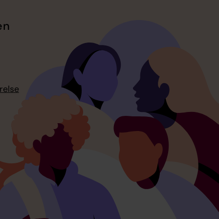
en
relse