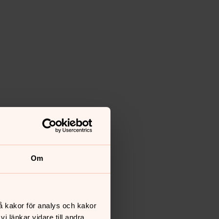
Om
å kakor för analys och kakor
 länkar vidare till andra