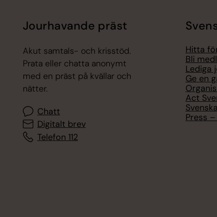
Tillbaka till toppen
Tillbaka till innehållet
Jourhavande präst
Svens
Hitta f
Akut samtals- och krisstöd.
Bli med
Prata eller chatta anonymt
Lediga 
med en präst på kvällar och
Ge en g
Organis
nätter.
Act Sve
Svenska
Chatt
Press – 
Digitalt brev
Telefon 112