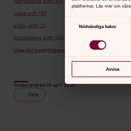
Härnösands stift (10)
plattformar. Läs mer om våra
Luleå stift (15)
Samtyckesval
Visby stift (2)
Nödvändiga kakor
Stockholms stift (49)
Utlandsförsamlingarna (2)
Avvisa
Senast ändrad 28 april 2026
Dela