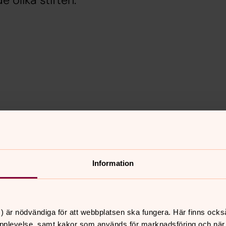
 olika stiften.
Information
) är nödvändiga för att webbplatsen ska fungera. Här finns ocks
pplevelse, samt kakor som används för marknadsföring och när vi