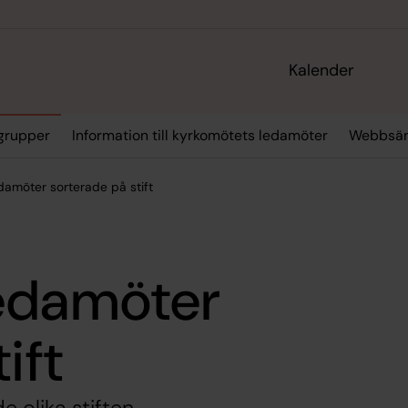
Kalender
grupper
Information till kyrkomötets ledamöter
Webbsän
damöter sorterade på stift
edamöter
ift