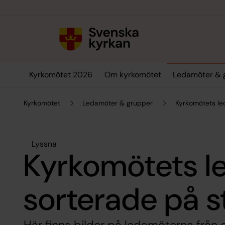
Till innehållet
Till undermeny
Kyrkomötet 2026
Om kyrkomötet
Ledamöter & 
Kyrkomötet
Ledamöter & grupper
Kyrkomötets le
Lyssna
Kyrkomötets l
sorterade på st