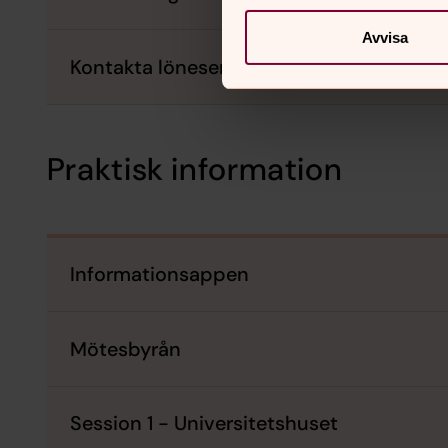
Avvisa
Kontakta löneservice om du har frågor
Praktisk information
Informationsappen
Mötesbyrån
Session 1 - Universitetshuset