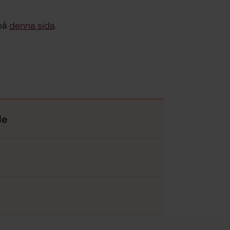
 på
denna sida
.
de