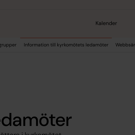
Kalender
grupper
Information till kyrkomötets ledamöter
Webbsän
edamöter