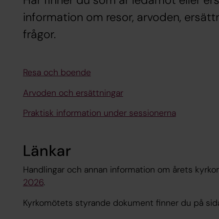
Här finner du som är ledamot eller er
information om resor, arvoden, ersätt
frågor.
Resa och boende
Arvoden och ersättningar
Praktisk information under sessionerna
Länkar
Handlingar och annan information om årets kyrko
2026
.
Kyrkomötets styrande dokument finner du på si