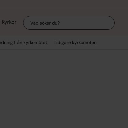
Sök
Kyrkor
dning från kyrkomötet
Tidigare kyrkomöten