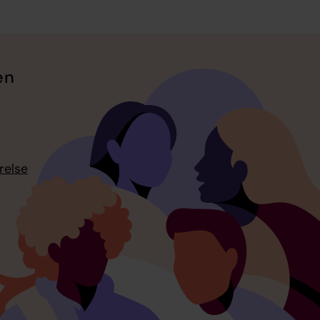
en
relse