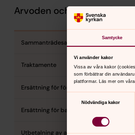
Arvoden och ersättningar
Samtycke
Sammanträdesarvoden
Vi använder kakor
Traktamente
Vissa av våra kakor (cookies
som förbättrar din användaru
plattformar. Läs mer om våra
Ersättning för förlorad arbetsförtjänst
Samtyckesval
Nödvändiga kakor
Ersättning för barntillsyn under kyrkomö
Utbetalning av arvoden och ersättningar