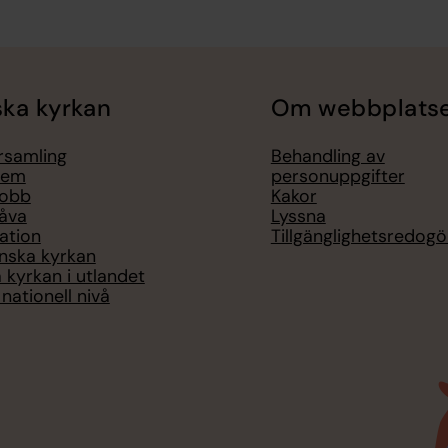
ka kyrkan
Om webbplats
örsamling
Behandling av
lem
personuppgifter
jobb
Kakor
åva
Lyssna
ation
Tillgänglighetsredogö
nska kyrkan
 kyrkan i utlandet
nationell nivå