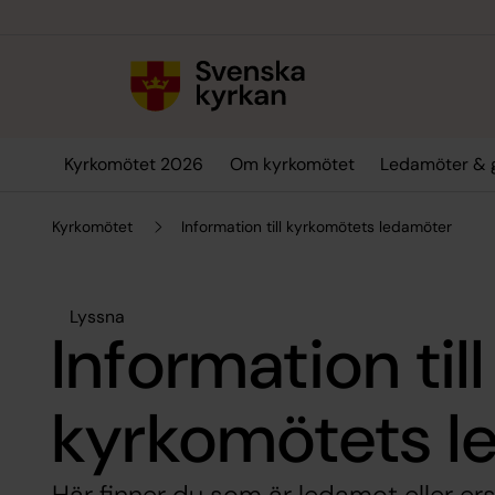
Till innehållet
Till undermeny
Kyrkomötet 2026
Om kyrkomötet
Ledamöter & 
Kyrkomötet
Information till kyrkomötets ledamöter
Lyssna
Information till
kyrkomötets l