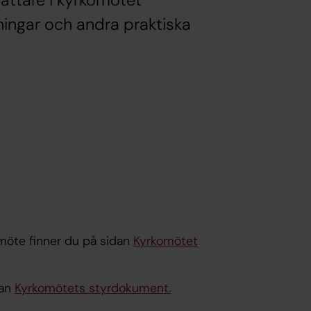
sättare i kyrkomötet
ningar och andra praktiska
möte finner du på sidan
Kyrkomötet
dan
Kyrkomötets styrdokument.