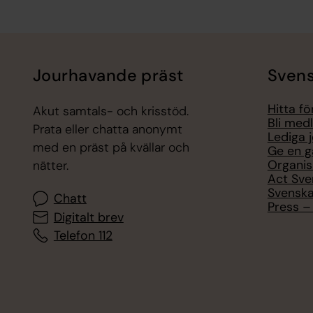
Tillbaka till toppen
Tillbaka till innehållet
Jourhavande präst
Svens
Hitta f
Akut samtals- och krisstöd.
Bli med
Prata eller chatta anonymt
Lediga 
med en präst på kvällar och
Ge en g
Organis
nätter.
Act Sve
Svenska
Chatt
Press – 
Digitalt brev
Telefon 112