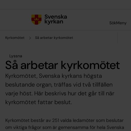
Till innehållet
Till undermeny
Sök
Meny
Kyrkomötet
Så arbetar kyrkomötet
Lyssna
Så arbetar kyrkomötet
Kyrkomötet, Svenska kyrkans högsta
beslutande organ, träffas vid två tillfällen
varje höst. Här beskrivs hur det går till när
kyrkomötet fattar beslut.
Kyrkomötet består av 251 valda ledamöter som beslutar
om viktiga frågor som är gemensamma för hela Svenska