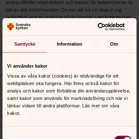
andra tillfället med debatt och beslut får ledamöterna ta
del av alla betänkanden. De har då tid att läsa in sig
ordentligt och ta ställning till de förslag som kyrkomötet
ska besluta om.
Samtycke
Information
Om
Vi använder kakor
Vissa av våra kakor (cookies) är nödvändiga för att
webbplatsen ska fungera. Här finns också kakor för
analys och kakor som förbättrar din användarupplevelse,
samt kakor som används för marknadsföring och när vi
länkar vidare till andra plattformar. Läs mer om våra
kakor.
Samtyckesval