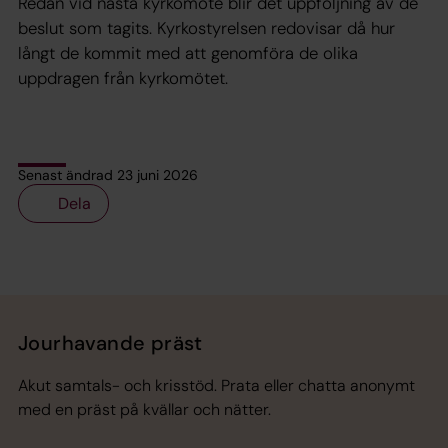
Redan vid nästa kyrkomöte blir det uppföljning av de
beslut som tagits. Kyrkostyrelsen redovisar då hur
långt de kommit med att genomföra de olika
uppdragen från kyrkomötet.
Senast ändrad 23 juni 2026
Dela
Tillbaka till toppen
Tillbaka till innehållet
Jourhavande präst
Akut samtals- och krisstöd. Prata eller chatta anonymt
med en präst på kvällar och nätter.