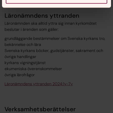
Läronämndens yttranden
Läronämnden ska alltid yttra sig innan kyrkomötet
beslutar i ärenden som gäller:
grundläggande bestämmelser om Svenska kyrkans tro,
bekännelse och lära
Svenska kyrkans böcker, gudstjänster, sakrament och
övriga handlingar
kyrkans vigningstjänst
ekumeniska överenskommelser
övriga lärofrågor
Läronämndens yttranden 2024:1y-7y
Verksamhetsberättelser