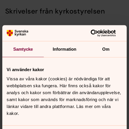
Skrivelser från kyrkostyrelsen
Bilaga till Kyrkostyrelsens skrivelse 2024:6
Lutherska Världsförbundets skrift Kyrkan i det offentliga
Samtycke
Information
Om
rummet
Vi använder kakor
Vissa av våra kakor (cookies) är nödvändiga för att
Betänkanden
webbplatsen ska fungera. Här finns också kakor för
Gudstjänstutskottet 2024:1-6
analys och kakor som förbättrar din användarupplevelse,
samt kakor som används för marknadsföring och när vi
Organisationsutskottet 2024:1-4
länkar vidare till andra plattformar. Läs mer om våra
Tillsyns- och uppdragsutskottet 2024:1-4
kakor.
Ekonomiutskottet 2024:1-5