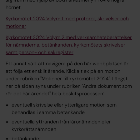
hörnet.
Kyrkomötet 2024 Volym 1 med protokoll, skrivelser och
motioner
Kyrkomötet 2024 Volym 2 med verksamhetsberättelser
för nämnderna, betänkanden, kyrkomötets skrivelser
samt person- och sakregister
Ett annat sätt att navigera på den här webbplatsen är
att följa ett enskilt ärende. Klicka t ex på en motion
under rubriken "Motioner till kyrkomötet 2024". Längst
ner på sidan syns under rubriken "Andra dokument som
rör det här ärendet" hela beslutsprocessen:
eventuell skrivelse eller ytterligare motion som
behandlas i samma betänkande
eventuella yttranden från läronämnden eller
kyrkorättsnämnden
betänkandet