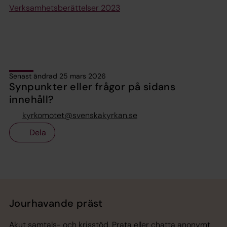
Verksamhetsberättelser 2023
Senast ändrad 25 mars 2026
Synpunkter eller frågor på sidans
innehåll?
kyrkomotet@svenskakyrkan.se
Dela
Tillbaka till toppen
Tillbaka till innehållet
Jourhavande präst
Akut samtals- och krisstöd. Prata eller chatta anonymt