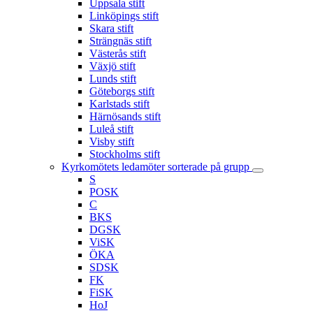
Uppsala stift
Linköpings stift
Skara stift
Strängnäs stift
Västerås stift
Växjö stift
Lunds stift
Göteborgs stift
Karlstads stift
Härnösands stift
Luleå stift
Visby stift
Stockholms stift
Kyrkomötets ledamöter sorterade på grupp
S
POSK
C
BKS
DGSK
ViSK
ÖKA
SDSK
FK
FiSK
HoJ