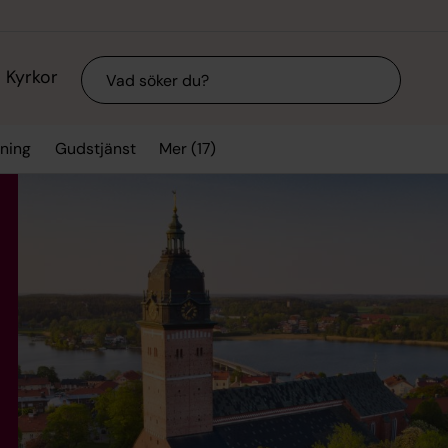
Sök
Kyrkor
Mer (17)
vning
Gudstjänst