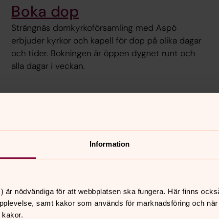
Boka dop
Strängnäs domkyrkoförsamling med Aspö
erbjuder kyrkor och kapell för dop på olika dagar
och tider. Bokningen är öppen dygnet runt och
alla dagar i veckan.
augusti 2026
Information
onsdag
torsdag
fredag
5
6
7
) är nödvändiga för att webbplatsen ska fungera. Här finns ocks
pplevelse, samt kakor som används för marknadsföring och när vi
 kakor.