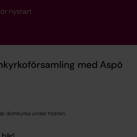
för nystart
omkyrkoförsamling med Aspö
näs domkyrka under hösten.
 här!