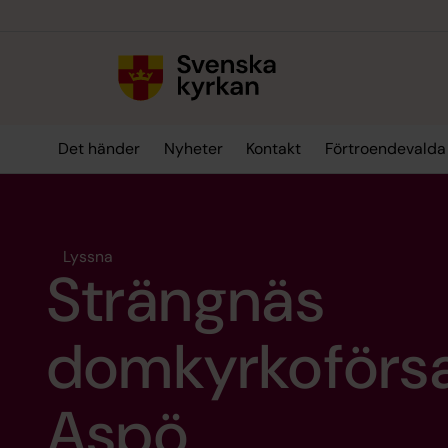
Till innehållet
Till undermeny
Det händer
Nyheter
Kontakt
Förtroendevalda
Lyssna
Strängnäs
domkyrkoförs
Aspö