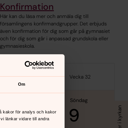
Konfirmation
Här kan du läsa mer och anmäla dig till
församlingens konfirmandgrupper. Det erbjuds
även konfirmation för dig som går på gymnasiet
och för dig som går i anpassad grundskola eller
gymnasieskola.
Vecka 32
Om
lördag
söndag
8
9
å kakor för analys och kakor
 länkar vidare till andra