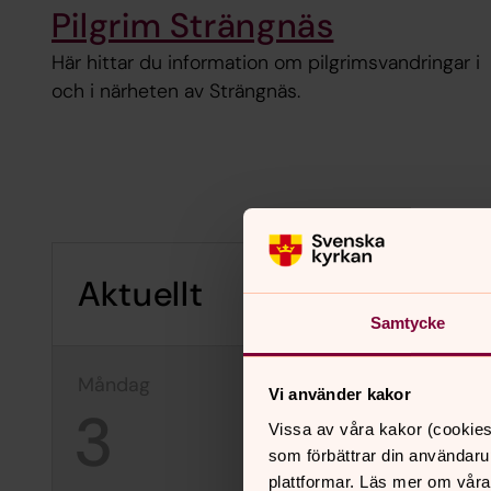
Pilgrim Strängnäs
Här hittar du information om pilgrimsvandringar i
och i närheten av Strängnäs.
Aktuellt
Samtycke
måndag
tisdag
Vi använder kakor
3
4
Vissa av våra kakor (cookies
som förbättrar din användaru
plattformar. Läs mer om våra