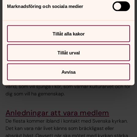
Marknadsföring och sociala medier
Tillåt alla kakor
Foto: Magnus Aronsson
Tillåt urval
Bli medlem
I Svenska kyrkan finns det plats för dig som tror – eller
Avvisa
tvivlar. För dig som längtar efter rättvisa och en bättre
värld, som vill sjunga i kör, som värnar kulturarvet och för
dig som vill ha gemenskap.
Anledningar att vara medlem
De flesta kommer ibland i kontakt med Svenska kyrkan.
Det kan vara när livet känns som bräckligast eller
absolut bäst. Oavsett när ska mötet med kyrkan stärka