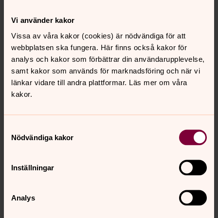
balingebygdens.forsamling@svenskakyrkan.se
Telefon: 018-355001
Vi använder kakor
Telefontid: 09.30-15.00
Vissa av våra kakor (cookies) är nödvändiga för att
webbplatsen ska fungera. Här finns också kakor för
Besökstid: 09.30-15.00
analys och kakor som förbättrar din användarupplevelse,
Lunchstängt: 12.00-13.00
samt kakor som används för marknadsföring och när vi
länkar vidare till andra plattformar. Läs mer om våra
Bg: 5243-1624
kakor.
Swish: 123 326 31 67
Samtyckesval
Nödvändiga kakor
Inställningar
Analys