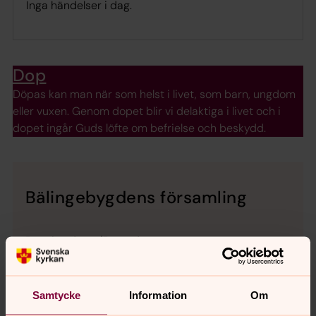
Inga händelser i dag.
Dop
Döpas kan man när som helst i livet, som barn, ungdom
eller vuxen. Genom dopet blir vi delaktiga i livet och i
dopet ingår Guds löfte om befrielse och beskydd.
Bälingebygdens församling
Besöksadress/Postadress
Bindarvägen 10
74381 Bälinge
Samtycke
Information
Om
E-post: