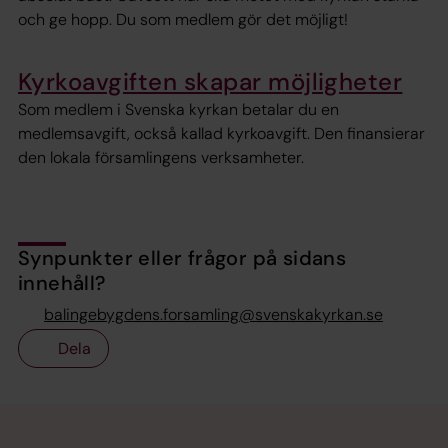
och ge hopp. Du som medlem gör det möjligt!
Kyrkoavgiften skapar möjligheter
Som medlem i Svenska kyrkan betalar du en
medlemsavgift, också kallad kyrkoavgift. Den finansierar
den lokala församlingens verksamheter.
Synpunkter eller frågor på sidans
innehåll?
balingebygdens.forsamling@svenskakyrkan.se
Dela
Tillbaka till toppen
Tillbaka till innehållet