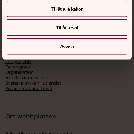
Telefon 112
Tillåt alla kakor
Tillåt urval
Svenska kyrkan
Avvisa
Hitta församling
Bli medlem
Lediga jobb
Ge en gåva
Organisation
Act Svenska kyrkan
Svenska kyrkan i utlandet
Press – nationell nivå
Om webbplatsen
Behandling av personuppgifter