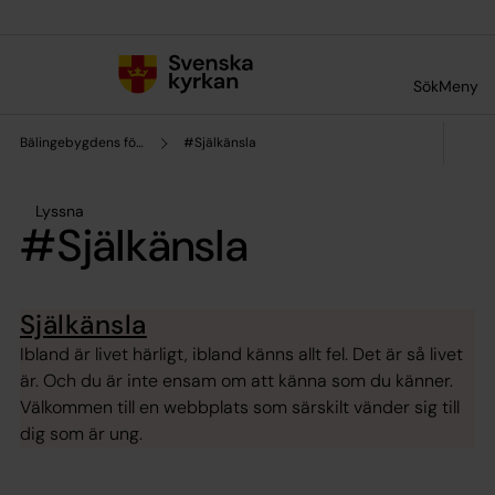
Till innehållet
Till undermeny
Sök
Meny
Bälingebygdens församling
#Själkänsla
Lyssna
#Själkänsla
Själkänsla
Ibland är livet härligt, ibland känns allt fel. Det är så livet
är. Och du är inte ensam om att känna som du känner.
Välkommen till en webbplats som särskilt vänder sig till
dig som är ung.