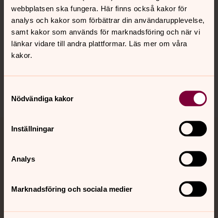
webbplatsen ska fungera. Här finns också kakor för
analys och kakor som förbättrar din användarupplevelse,
Hitta snabbt
samt kakor som används för marknadsföring och när vi
länkar vidare till andra plattformar. Läs mer om våra
kakor.
Sociala kanaler
Samtyckesval
Nödvändiga kakor
Inställningar
Jourhavande präst
Analys
Akut samtals- och krisstöd. Prata eller chatta anonymt
med en präst på kvällar och nätter.
Marknadsföring och sociala medier
Chatt
Digitalt brev