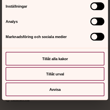
Inställningar
Sociala kanaler
Analys
Marknadsföring och sociala medier
Jourhavande präst
Tillåt alla kakor
Akut samtals- och krisstöd. Prata eller chatta anonymt
med en präst på kvällar och nätter.
Tillåt urval
Chatt
Avvisa
Digitalt brev
Telefon 112