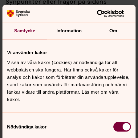
Synpunkter eller frågor på sidans
innehåll?
balingebygdens.forsamling@svenskakyrkan.se
Dela
Samtycke
Information
Om
Vi använder kakor
Tillbaka till toppen
Tillbaka till innehållet
Vissa av våra kakor (cookies) är nödvändiga för att
webbplatsen ska fungera. Här finns också kakor för
analys och kakor som förbättrar din användarupplevelse,
samt kakor som används för marknadsföring och när vi
Kontakt
länkar vidare till andra plattformar. Läs mer om våra
kakor.
Kalender
Samtyckesval
Nödvändiga kakor
Hitta snabbt