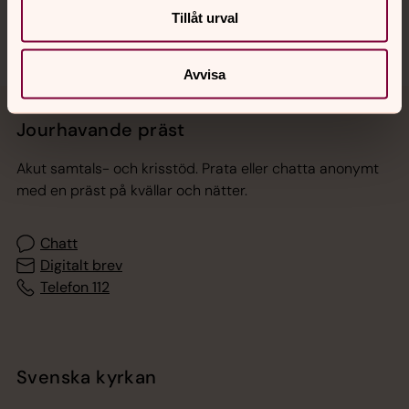
Tillåt urval
Avvisa
Jourhavande präst
Akut samtals- och krisstöd. Prata eller chatta anonymt
med en präst på kvällar och nätter.
Chatt
Digitalt brev
Telefon 112
Svenska kyrkan