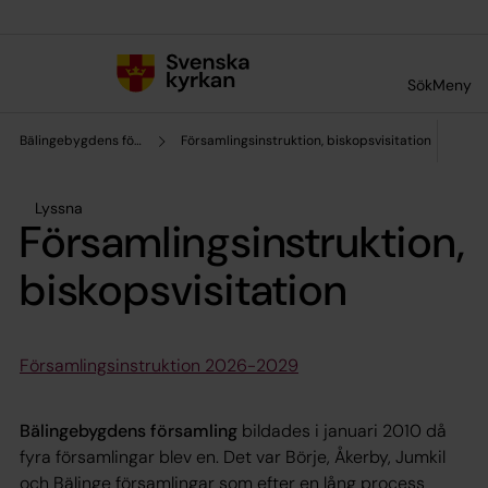
Till innehållet
Till undermeny
Sök
Meny
Bälingebygdens församling
Församlingsinstruktion, biskopsvisitation
Lyssna
Församlingsinstruktion,
biskopsvisitation
Församlingsinstruktion 2026-2029
Bälingebygdens församling
bildades i januari 2010 då
fyra församlingar blev en. Det var Börje, Åkerby, Jumkil
och Bälinge församlingar som efter en lång process