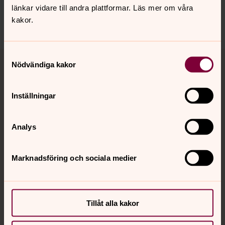
Dela
länkar vidare till andra plattformar. Läs mer om våra
kakor.
Tillbaka till toppen
Tillbaka till innehållet
Samtyckesval
Nödvändiga kakor
Inställningar
Kontakt
Analys
Kalender
Marknadsföring och sociala medier
Hitta snabbt
Tillåt alla kakor
Sociala kanaler