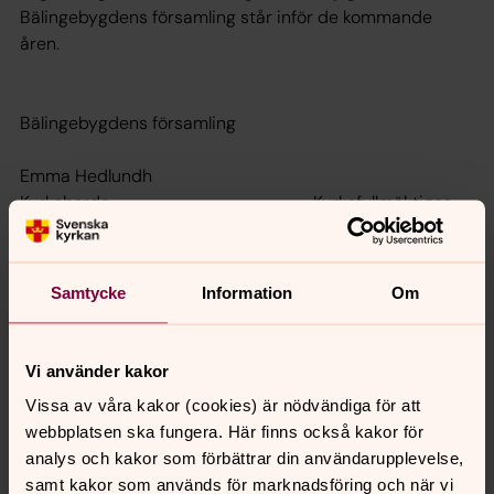
Bälingebygdens församling står inför de kommande
åren.
Bälingebygdens församling
Emma Hedlundh
Kyrkoherde Kyrkofullmäktiges
ordförande
Samtycke
Information
Om
Vi använder kakor
Senast ändrad 10 februari 2026
Synpunkter eller frågor på sidans
Vissa av våra kakor (cookies) är nödvändiga för att
innehåll?
webbplatsen ska fungera. Här finns också kakor för
analys och kakor som förbättrar din användarupplevelse,
balingebygdens.forsamling@svenskakyrkan.se
samt kakor som används för marknadsföring och när vi