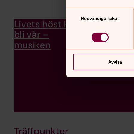
Samtyckesval
Nödvändiga kakor
Livets höst kan
Nyskriven musik för e
församlingar. Med vack
bli vår –
fördjupade samtal och
musiken
Avvisa
Träffpunkter