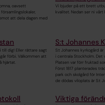
lkomna, oavsett
Vi bjuder på ett brett u
h församlingslokaler,
kvalitet. Nedan ser ni vår
 emot att dela dagen med
 stan
S:t Johannes 
ill dig! Eller rättare sagt
S:t Johannes kyrkogård är
a går förbi. Välkommen att
i centrala Stockholm. Det 
 hjärtat.
Platsen var förr fruktad s
Först 1817 planterades tr
park och skolgård för Inter
de dödas viloplats är S:t 
tokoll
Viktiga föränd