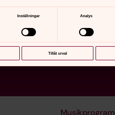
serviceboenden som i förs
Inställningar
Analys
r som arbetar på äldreboenden runt om i Sverige och/el
ra och hoppfulla texter tar vi upp ett stort och ibland 
 tröst.
Tillåt urval
Musikprogram