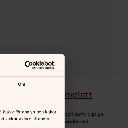
Om
 bli vår – ett komplett
 till äldre
å kakor för analys och kakor
r att vara enkelt att använda och samtidigt ge
 länkar vidare till andra
 Det passar lika väl på äldreboenden och