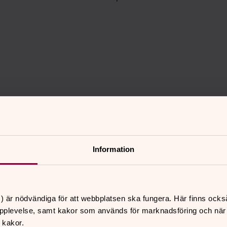
Information
ivets höst kan
Livets höst kan
andaktsmaterial
) är nödvändiga för att webbplatsen ska fungera. Här finns ocks
s höst kan bli vår.
Materialet är framtaget fö
pplevelse, samt kakor som används för marknadsföring och när vi
möjlighet till fördjupning.
 kakor.