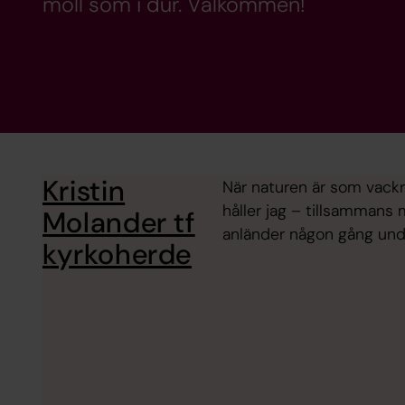
moll som i dur. Välkommen!
Kristin
När naturen är som vackra
håller jag – tillsammans
Molander tf
anländer någon gång und
kyrkoherde