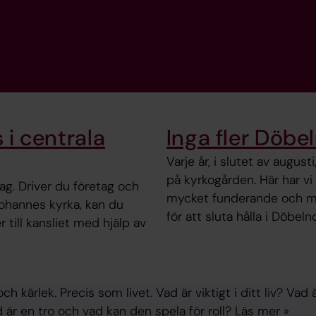
 i centrala
Inga fler Döbe
Varje år, i slutet av august
på kyrkogården. Här har vi
tag. Driver du företag och
mycket funderande och me
 Johannes kyrka, kan du
för att sluta hålla i Döbel
till kansliet med hjälp av
h kärlek. Precis som livet. Vad är viktigt i ditt liv? Vad
 är en tro och vad kan den spela för roll? Läs mer »