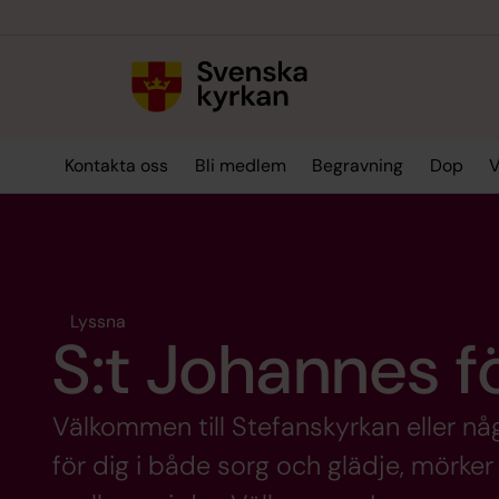
Till innehållet
Till undermeny
Kontakta oss
Bli medlem
Begravning
Dop
V
Lyssna
S:t Johannes f
Välkommen till Stefanskyrkan eller nå
för dig i både sorg och glädje, mörker