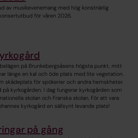
tbud av musikevenemang med hög konstnärlig
t konsertutbud för våren 2026.
Kyrkogård
 belägen på Brunkebergsåsens högsta punkt, mitt
var länge en kal och öde plats med lite vegetation.
om skådeplats för spökerier och andra hemskheter.
äd på kyrkogården. I dag fungerar kyrkogården som
nationella skolan och Franska skolan. För att vara
Johannes kyrkogård en sällsynt levande plats!
ringar på gång