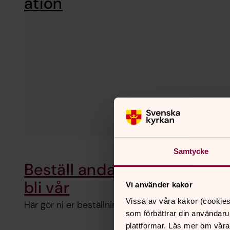
ation
Samtycke
Beställ andaktsmaterialet L
bli vår
Vi använder kakor
Vissa av våra kakor (cookies
Här gör ni er beställning av andaktsmaterialet Livet
som förbättrar din användaru
plattformar. Läs mer om våra