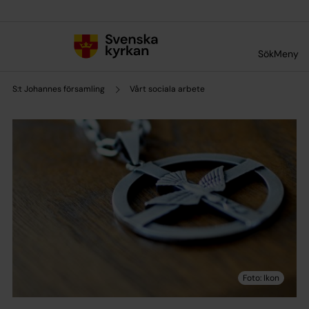
Till innehållet
Till undermeny
Sök
Meny
S:t Johannes församling
Vårt sociala arbete