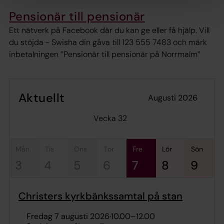
Pensionär till pensionär
Ett nätverk på Facebook där du kan ge eller få hjälp. Vill
du stöjda - Swisha din gåva till 123 555 7483 och märk
inbetalningen ”Pensionär till pensionär på Norrmalm”
Aktuellt
augusti 2026
Vecka 32
mån
tis
ons
tor
fre
lör
sön
3
4
5
6
7
8
9
Christers kyrkbänkssamtal på stan
fredag 7 augusti 2026
·
10.00
–
12.00