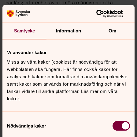
har lång erfarenhet av att möta människor i olika
livssituationer. Läs mer »
Träffpunkter
Samtycke
Information
Om
Till våra verksamheter och träffpunkter är alla välkomna,
oavsett livsåskådning. Vi finns här för dig, i våra kyrkor
och församlingslokaler, genom personliga möten och
Vi använder kakor
samtal. Vi ser fram emot att dela dagen med dig. Vi ses!
Vissa av våra kakor (cookies) är nödvändiga för att
webbplatsen ska fungera. Här finns också kakor för
Stöd i sorgen
analys och kakor som förbättrar din användarupplevelse,
samt kakor som används för marknadsföring och när vi
Du är välkommen med din sorg. I alla tider har kyrkan
länkar vidare till andra plattformar. Läs mer om våra
mött sörjande människor och har därför stor och lång
kakor.
erfarenhet av just det.
Studiero med fika
Samtyckesval
Nödvändiga kakor
Elever i gymnasiet och högskola/universitet är välkomna
till Stefanssalen på tisdagar, med gott om plats för både