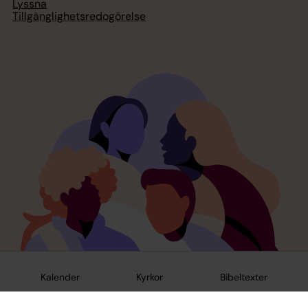
Lyssna
Tillgänglighetsredogörelse
Kalender
Kyrkor
Bibeltexter