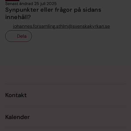
Senast ändrad 25 juli 2025
Synpunkter eller frågor på sidans
innehåll?
johannes.forsamling.sthlm@svenskakyrkan.se
Dela
Tillbaka till toppen
Tillbaka till innehållet
Kontakt
Kalender