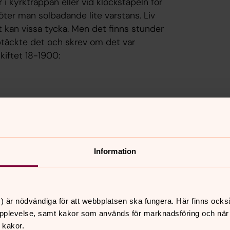
i kyrktrappan eller vid klockstapeln för
er man solbadande lite varstans. Liv
 kan vissa tycka. Men det finns stunder
pptäckte det och skrev om det var
kiftet 18-1900:
Information
sommarkväll exempelvis under
) är nödvändiga för att webbplatsen ska fungera. Här finns ocks
n det brusande stadslivet på Sveavägen.
pplevelse, samt kakor som används för marknadsföring och när vi
hannes kyrkogård förvandlats helt
 kakor.