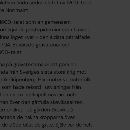
latsen ända sedan slutet av 1200-talet,
re Norrmalm.
på 1600-talet som en gemensam
förhärjande pestepidemier som krävde
finns inget kvar - den äldsta påträffade
t 1704. Bevarade gravstenar och
900-talet.
na på gravstenarna är att göra en
ända från Sveriges sista stora krig mot
ik Gripenberg. Här möter vi teaterfolk
som hade rekord i utvisningar från
Stockholm som hovkapellmästare och
en över den gåtfulla skevikssekten,
 gemenskap på gården Skevik på
kastade de nakna kropparna över
de döda bäst de gitte. Själv var de helt