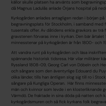
källor skulle platsen ha använts som begravningsp
då Magnus Ladulås anlade Örjans hospital på ned
Kyrkogården anlades antagligen redan i början 
begravningsplats för Stockholm, i samband med 
tusentals offer. Av dåtidens enkla gravkors av trä 
gravstenen förvaras inne i kyrkan. Den bär årtale
minnesstenar på kyrkogården är från 1800- och 1
Att vandra runt på kyrkogården och läsa inskrifter
spännande historisk tidsresa. Här vilar militärer k
Ryssland 1808-09, Georg Carl von Döbeln och Henr
och sångare som den äventyrlige Edouard du Puy 
olika länder, tills han äntligen slog sig till ro i 
sångare på Kungliga Operan. Här finns minnessten
män och kvinnor som levde i en klosterliknande
Värmdö. De fraktade in sina döda på natten och 
kyrkogårdsmuren och så fick kyrkans folk begrava 