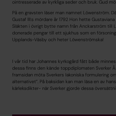
ointresserade av kyrkliga seder och bruk. Gud möt
På en gravsten läser man namnet Löwenström. Där 
Gustaf III:s mördare år 1792 Hon hette Gustaviana
Släkten i övrigt bytte namn från Anckarström ti
donerade pengar till ett sjukhus som en försonings
Upplands-Väsby och heter Löwenströmska!
I vår tid har Johannes kyrkogård fått både minnesl
dessa finns den kände toppdiplomaten Sverker Ås
framsidan möta Sverkers lakoniska formulering om 
alternativet”. På baksidan kan man läsa en av han
kärleksdikter- när Sverker gjorde dessa översättnin