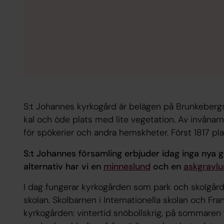
S:t Johannes kyrkogård är belägen på Brunkeberg
kal och öde plats med lite vegetation. Av invånar
för spökerier och andra hemskheter. Först 1817 p
S:t Johannes församling erbjuder idag inga nya 
alternativ har vi en
minneslund
och en
askgravl
I dag fungerar kyrkogården som park och skolgård 
skolan. Skolbarnen i Internationella skolan och Fra
kyrkogården: vintertid snöbollskrig, på sommaren 