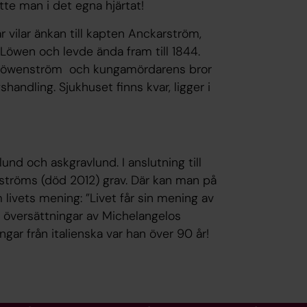
te man i det egna hjärtat!
vilar änkan till kapten Anckarström,
 Löwen och levde ända fram till 1844.
ll Löwenström och kungamördarens bror
handling. Sjukhuset finns kvar, ligger i
und och askgravlund. I anslutning till
tröms (död 2012) grav. Där kan man på
livets mening: ”Livet får sin mening av
s översättningar av Michelangelos
gar från italienska var han över 90 år!