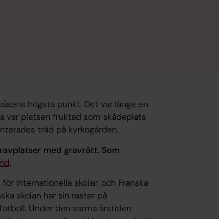
såsens högsta punkt. Det var länge en
na var platsen fruktad som skådeplats
lanterades träd på kyrkogården.
gravplatser med gravrätt. Som
und
.
för Internationella skolan och Franska
nska skolan har sin raster på
fotboll. Under den varma årstiden