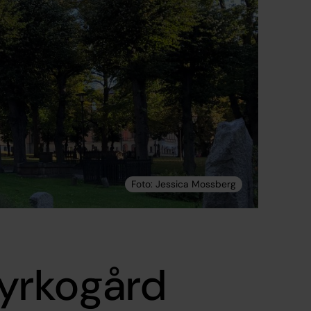
Kyrkogård