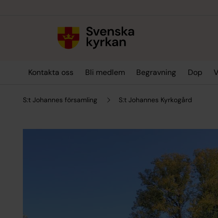
Till innehållet
Till undermeny
Kontakta oss
Bli medlem
Begravning
Dop
V
S:t Johannes församling
S:t Johannes Kyrkogård