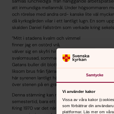
samlas lunchlediga från närliggande arbetsplatser 
att inmundiga mellanmål. Under högsommaren möt
och rörelse med andra ord- kanske lite väl mycket
då kyrkogården vilar i ett lantligt lugn. En som u
skalden Daniel Fallström som verkade kring sekels
”Mitt i stadens kvalm och vimmel
finner jag en ostörd vrå,
välver sig en skyfri himmel
svalomsusad, sommarblå.
Gatans buller dit blott tränger
liksom brus från fjärran hav
Samtycke
här syrenen lantligt hänger
över stenen på en grav."
Vi använder kakor
Denna stämning kan man fortfarande avnjuta en 
Vissa av våra kakor (cookies
semestertid, bara ett stenkast (bokstavligen) frå
som förbättrar din användaru
Kring 1970 var det nära ögat att området kring Jo
plattformar. Läs mer om våra