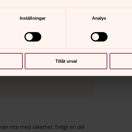
 stoppades planerna. Det är därför
Inställningar
Analys
kor för inställningar.
Tillåt urval
an inte med säkerhet. Enligt en del