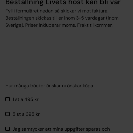
Beställning Livets höst kan bli vår
Fyll i formuläret nedan så skickar vi mot faktura.
Beställningen skickas till er inom 3-5 vardagar (inom
Sverige). Priser inkluderar moms. Frakt tillkommer.
Hur många böcker önskar ni önskar köpa.
1 st a 495 kr
5 st a 395 kr
Jag samtycker att mina uppgifter sparas och