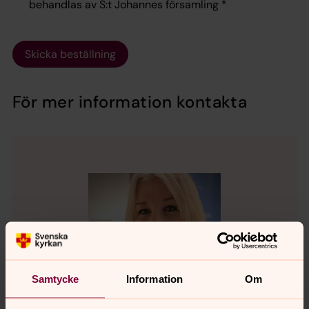
behandlas av S:t Johannes församling
*
Skicka beställning
För mer information kontakta
Samtycke
Information
Om