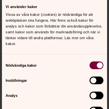
Vi använder kakor
Vissa av våra kakor (cookies) är nödvändiga för att
webbplatsen ska fungera. Här finns också kakor för
Jessica Mossberg
analys och kakor som förbättrar din användarupplevelse,
samt kakor som används för marknadsföring och när vi
Kommunikationsansvarig, S:t Johannes församling
länkar vidare till andra plattformar. Läs mer om våra
Direkt:
08-799 79 40
kakor.
jessica.mossberg@svenskakyrkan.se
E-post:
Samtyckesval
Nödvändiga kakor
Anna-Lena Carlsson
Inställningar
Admininstratör
Direkt:
08-508 88 671
Analys
anna-lena.carlsson3@svenskakyrkan.se
E-post: