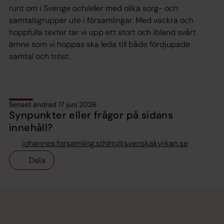
runt om i Sverige och/eller med olika sorg- och
samtalsgrupper ute i församlingar. Med vackra och
hoppfulla texter tar vi upp ett stort och ibland svårt
ämne som vi hoppas ska leda till både fördjupade
samtal och tröst.
Senast ändrad 17 juni 2026
Synpunkter eller frågor på sidans
innehåll?
johannes.forsamling.sthlm@svenskakyrkan.se
Dela
Tillbaka till toppen
Tillbaka till innehållet