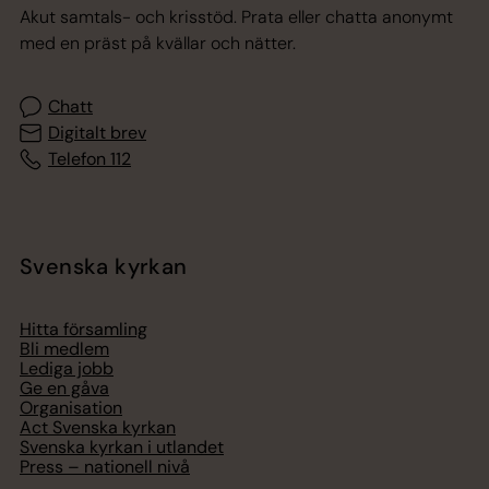
Akut samtals- och krisstöd. Prata eller chatta anonymt
med en präst på kvällar och nätter.
Chatt
Digitalt brev
Telefon 112
Svenska kyrkan
Hitta församling
Bli medlem
Lediga jobb
Ge en gåva
Organisation
Act Svenska kyrkan
Svenska kyrkan i utlandet
Press – nationell nivå