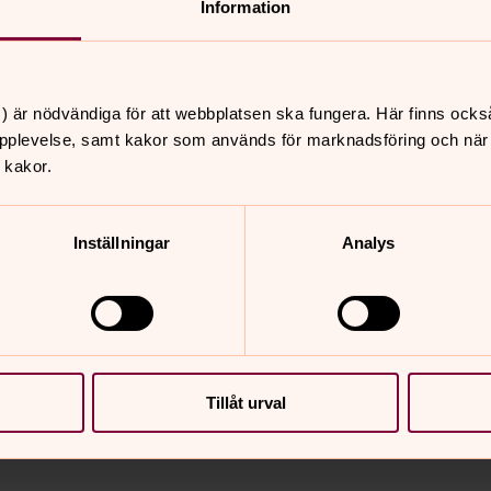
Information
) är nödvändiga för att webbplatsen ska fungera. Här finns ocks
pplevelse, samt kakor som används för marknadsföring och när vi
 kakor.
historiens vingslag! Gå en
ågra av dem som fått sin sista
att läsa om.
Inställningar
Analys
Tillåt urval
nnehåll?