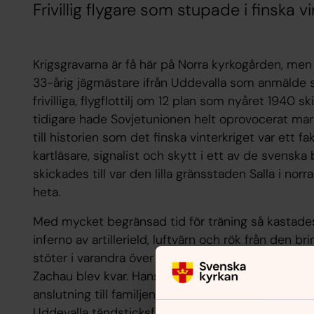
Frivillig flygare som stupade i finska 
Krigsgravarna är få här på Norra kyrkogården, men 
33-årig jägmästare ifrån Uddevalla som anmälde sig
frivilliga, flygflottilj om 12 plan som nyåret 1940 
tidigare hade Sovjetunionen helt oprovocerat mars
till historien som det finska vinterkriget var ett f
kartläsare, signalist och skytt i ett av de svensk
skickades till var den lilla gränsstaden Salla i norr
heta.
Med mycket begränsad tid för träning så kastades
inferno av artillerield, luftvärn och rök från den 
stöter i varandra över sjön Märkäjärvi och åker 
Zachau blev kvar. Hans kropp hittades först två å
anslutning till familjens många gravar. Familjen Z
Uddevalla tändsticksfabrik.