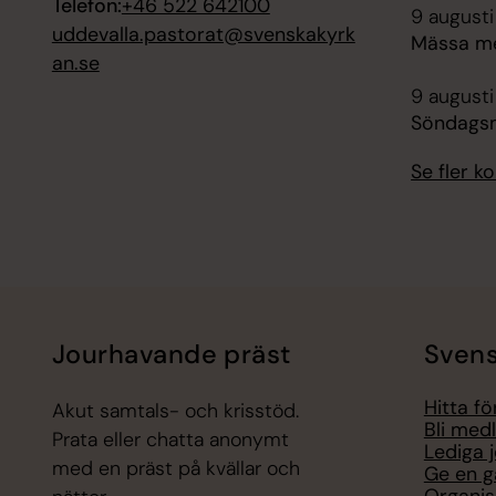
Telefon:
+46 522 642100
9 augusti
uddevalla.pastorat@svenskakyrk
Mässa me
an.se
9 augusti
Söndagsm
Se fler 
Jourhavande präst
Svens
Hitta f
Akut samtals- och krisstöd.
Bli med
Prata eller chatta anonymt
Lediga 
med en präst på kvällar och
Ge en g