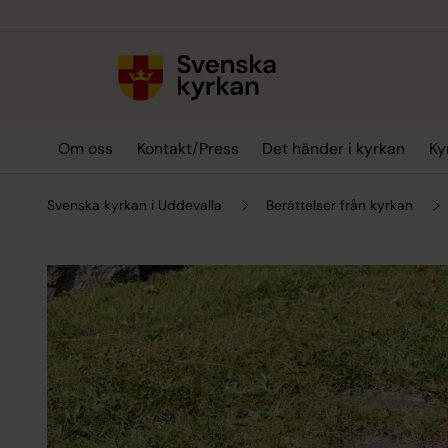
Till innehållet
Till undermeny
Om oss
Kontakt/Press
Det händer i kyrkan
Ky
Svenska kyrkan i Uddevalla
Berättelser från kyrkan