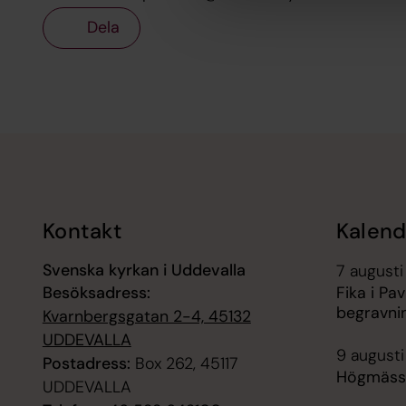
Dela
Tillbaka till toppen
Tillbaka till innehållet
Kontakt
Kalend
Svenska kyrkan i Uddevalla
7 augusti
Besöksadress:
Fika i Pav
begravni
Kvarnbergsgatan 2-4, 45132
UDDEVALLA
9 augusti
Postadress:
Box 262, 45117
Högmässa
UDDEVALLA