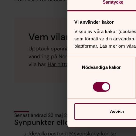
Samtycke
Vi använder kakor
Vissa av våra kakor (cookies
Vem vilar här?
som förbättrar din användaru
plattformar. Läs mer om våra
Upptäck spännande människoöden och känn 
vandring på Norra kyrkogården och läs om n
Samtyckesval
vila här.
Här hittar du fler intressanta gravar 
Nödvändiga kakor
Avvisa
Senast ändrad 23 maj 2024
Synpunkter eller frågor på sidans i
uddevalla.pastorat@svenskakyrkan.se