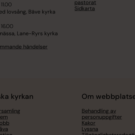
pastorat
 11.00
Sidkarta
d lovsång, Bäve kyrka
 16.00
ässa, Lane-Ryrs kyrka
kommande händelser
ka kyrkan
Om webbplats
örsamling
Behandling av
lem
personuppgifter
jobb
Kakor
åva
Lyssna