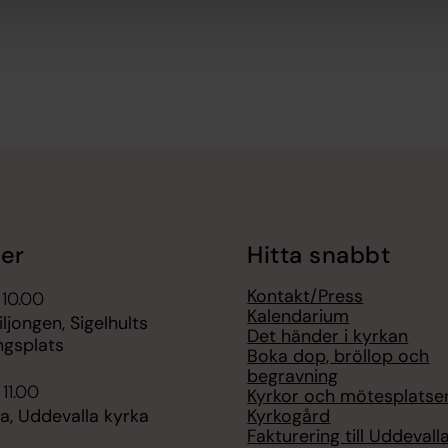
er
Hitta snabbt
Kontakt/Press
 10.00
Kalendarium
iljongen, Sigelhults
Det händer i kyrkan
ngsplats
Boka dop, bröllop och
begravning
 11.00
Kyrkor och mötesplatse
Kyrkogård
, Uddevalla kyrka
Fakturering till Uddevall