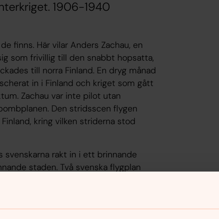
vinterkriget. 1906-1940
de finns. Här vilar Anders Zachau, en
 som frivillig till den snabbt hopsatta,
skickades till norra Finland. En dryg månad
cherat in i Finland och kriget som gått
aktum. Zachau var inte pilot utan
a bombplanen. Den stridsscen flygen
a Finland, kring vilken striderna stod
 svenskarna rakt in i ett brinnande
brinnande staden. Två svenska flygplan
mot marken, piloterna hoppade ur men
r senare och den begravdes då i
achau var kända i Uddevalla som ägare av