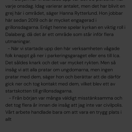
varje onsdag. Idag varierar antalet, men det har blivit en
grej här i området, säger Hanna Rytterlund. Hon jobbar
här sedan 2019 och är mycket engagerad i
grillonsdagarna. Enligt henne spelar kyrkan en viktig roll i
Dalaberg, då det är ett område som står inför flera
utmaningar.
- När vi startade upp den här verksamheten vågade
folk knappt gå ner i parkeringsgaraget eller ens till Ica.
Det såldes knark och det var mycket rykten. Men så
insåg vi att alla pratar om ungdomarna, men ingen
pratar med dem, säger hon och berättar att de därför
gick ner och tog kontakt med dem, vilket blev ett av
startskotten till grillonsdagarna.
- Från början var många väldigt misstänksamma och
det tog flera år innan de insåg att jag inte var civilpolis.
Vårt arbete handlade bara om att vara en trygg plats i
allt