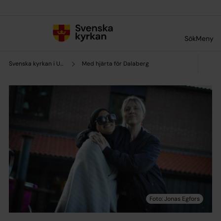
Till innehållet
Till undermeny
Sök
Meny
Svenska kyrkan i Uddevalla
Med hjärta för Dalaberg