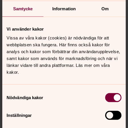
utanförskap och kriminalitet. Förra året skedde ett
uppmärksammat mord i närheten av skolan och nyligen
Samtycke
Information
Om
skedde ett annat mordförsök. På grund av att många nu
sitter frihetsberövade har också brottsligheten
Vi använder kakor
förändrats den senaste tiden. Hanna berättar att hon
nästan aldrig känner sig otrygg i området. Redan från
Vissa av våra kakor (cookies) är nödvändiga för att
början har hon haft en strategi att lära känna människor
webbplatsen ska fungera. Här finns också kakor för
här och komma in i deras värld.
analys och kakor som förbättrar din användarupplevelse,
samt kakor som används för marknadsföring och när vi
länkar vidare till andra plattformar. Läs mer om våra
kakor.
"För att komma nära människor
måste vi möta dem där de är"
Samtyckesval
Nödvändiga kakor
- Ett tag florerade det mycket bilar på parkeringen
framför kyrkan och då gick jag ut och ropade: ”Välkomna
Inställningar
till Dalaberg!” Det var oväntat, och idag upplever jag att
jag är accepterad här. För att komma nära människor