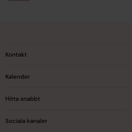
Tillbaka till toppen
Tillbaka till innehållet
Kontakt
Kalender
Hitta snabbt
Sociala kanaler