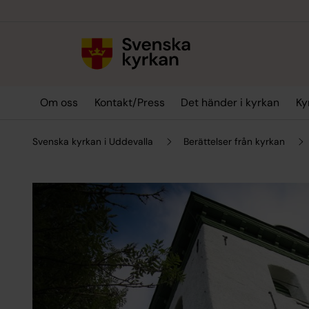
Till innehållet
Till undermeny
Om oss
Kontakt/Press
Det händer i kyrkan
Ky
Svenska kyrkan i Uddevalla
Berättelser från kyrkan