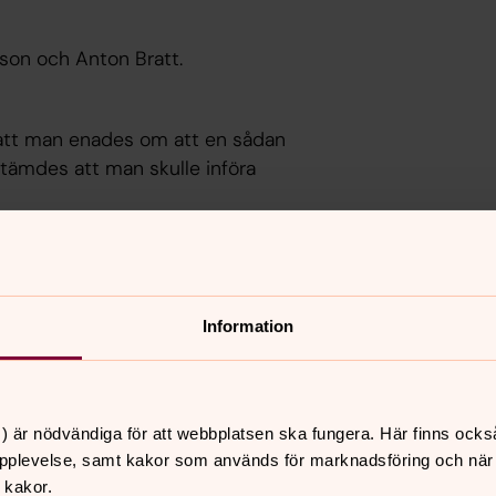
sson och Anton Bratt.
att man enades om att en sådan
stämdes att man skulle införa
 ett litet skjul uppe i tornet som de
tfarande kvar med sina spröjsade
Information
) är nödvändiga för att webbplatsen ska fungera. Här finns ocks
pplevelse, samt kakor som används för marknadsföring och när vi
 kakor.