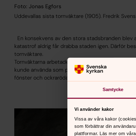
Foto: Jonas Egfors
Uddevallas sista tornväktare (1905). Fredrik Sven
En konsekvens av den stora stadsbranden blev 
katastrof aldrig får drabba staden igen. Därför be
tornväktare.
Tornväktarna arbetade två och två och det byggdes
kunde använda som personalrum. Skjulet står for
fönster och ockraröda väggar.
Samtycke
Vi använder kakor
Vissa av våra kakor (cookies
som förbättrar din användaru
plattformar. Läs mer om våra