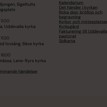
Kalendarium
iljongen, Sigelhults
Det händer i kyrkan
ngsplats
Boka dop, bröllop och
begravning
 11.00
Kyrkor och mötesplatse
Kyrkogård
, Uddevalla kyrka
Fakturering till Uddevall
pastorat
 11.00
Sidkarta
d lovsång, Bäve kyrka
 16.00
ässa, Lane-Ryrs kyrka
kommande händelser