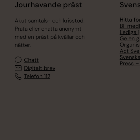
Jourhavande präst
Svens
Hitta f
Akut samtals- och krisstöd.
Bli med
Prata eller chatta anonymt
Lediga 
med en präst på kvällar och
Ge en g
Organis
nätter.
Act Sve
Svenska
Chatt
Press – 
Digitalt brev
Telefon 112