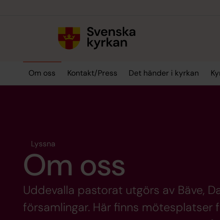
Till innehållet
Till undermeny
Om oss
Kontakt/Press
Det händer i kyrkan
Ky
Lyssna
Om oss
Uddevalla pastorat utgörs av Bäve, D
församlingar. Här finns mötesplatser f