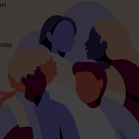
en
relse