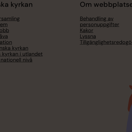
ka kyrkan
Om webbplats
örsamling
Behandling av
lem
personuppgifter
jobb
Kakor
åva
Lyssna
ation
Tillgänglighetsredogö
nska kyrkan
 kyrkan i utlandet
nationell nivå