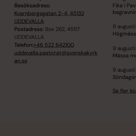
Besöksadress:
Fika i Pav
begravni
Kvarnbergsgatan 2-4, 45132
UDDEVALLA
9 augusti
Postadress:
Box 262, 45117
Högmässa
UDDEVALLA
Telefon:
+46 522 642100
9 augusti
uddevalla.pastorat@svenskakyrk
Mässa me
an.se
9 augusti
Söndagsm
Se fler 