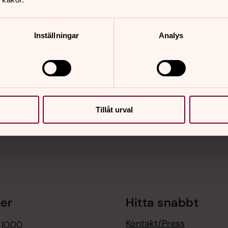
Inställningar
Analys
nnehåll?
Tillåt urval
er
Hitta snabbt
Kontakt/Press
 10.00