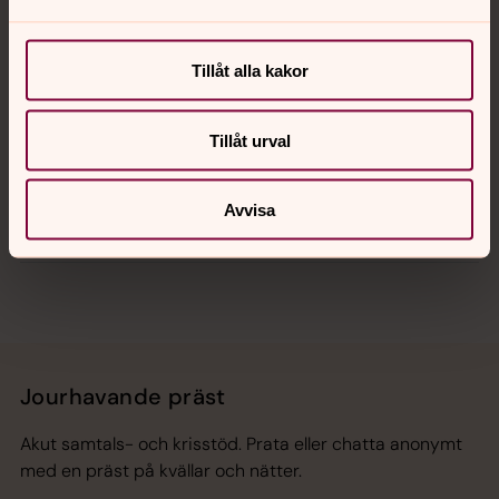
Kalender
Tillåt alla kakor
Hitta snabbt
Tillåt urval
Avvisa
Sociala kanaler
Jourhavande präst
Akut samtals- och krisstöd. Prata eller chatta anonymt
med en präst på kvällar och nätter.