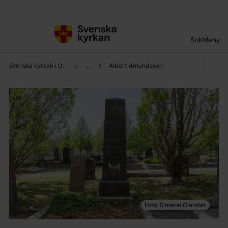
Till innehållet
Till undermeny
Sök
Meny
Svenska kyrkan i Uddevalla
...
Albert Amundsson