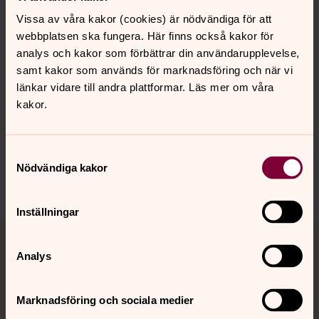
Vissa av våra kakor (cookies) är nödvändiga för att
webbplatsen ska fungera. Här finns också kakor för
analys och kakor som förbättrar din användarupplevelse,
samt kakor som används för marknadsföring och när vi
Senast ändrad 23 maj 2024
länkar vidare till andra plattformar. Läs mer om våra
Synpunkter eller frågor på sidans
kakor.
innehåll?
uddevalla.pastorat@svenskakyrkan.se
Samtyckesval
Dela
Nödvändiga kakor
Inställningar
Tillbaka till toppen
Tillbaka till innehållet
Analys
Kontakt
Marknadsföring och sociala medier