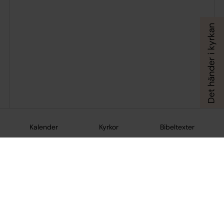
Kalender
Kyrkor
Bibeltexter