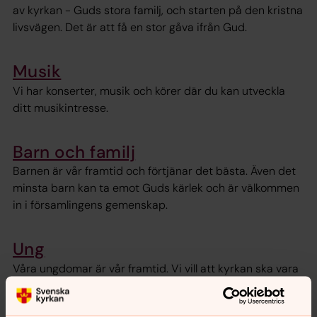
av kyrkan - Guds stora familj, och starten på den kristna
livsvägen. Det är att få en stor gåva ifrån Gud.
Musik
Vi har konserter, musik och körer där du kan utveckla
ditt musikintresse.
Barn och familj
Barnen är vår framtid och förtjänar det bästa. Även det
minsta barn kan ta emot Guds kärlek och är välkommen
in i församlingens gemenskap.
Ung
Våra ungdomar är vår framtid. Vi vill att kyrkan ska vara
en plats där det finns kompisar att hänga med och
vuxna som bryr sig.