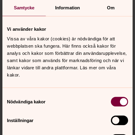
Samtycke
Information
Om
Konfa - en resa för livet
Det handlar om dig och ditt liv! Läsåret 2026-27
Vi använder kakor
Vuxen
Vissa av våra kakor (cookies) är nödvändiga för att
webbplatsen ska fungera. Här finns också kakor för
Hur ditt liv än ser ut vill vi att kyrkan ska vara en plats för
analys och kakor som förbättrar din användarupplevelse,
både vila och aktivitet, gemenskap och avskildhet.
samt kakor som används för marknadsföring och när vi
länkar vidare till andra plattformar. Läs mer om våra
Personal
kakor.
Vill du boka dop, vigsel eller begravning? Har du frågor
om våra aktiviteter eller något annat? Välkommen att
Samtyckesval
kontakta expeditionen. Söker du någon särskild? Här
Nödvändiga kakor
hittar du kontaktuppgifter till alla våra medarbetare.
Samtal och stöd
Inställningar
Vi finns här som stöd och bollplank, för själavård och