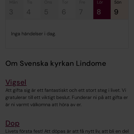
mån
tis
ons
tor
fre
lör
sön
3
4
5
6
7
8
9
Inga händelser i dag.
Om Svenska kyrkan Lindome
Vigsel
Att gifta sig är ett fantastiskt och ett stort steg i livet. Vi
gratulerar till ett viktigt beslut. Funderar ni på att gifta er
är ni varmt välkomna att höra av er.
Dop
Livets första fest! Att döpas är att få nytt liv, att bli en del