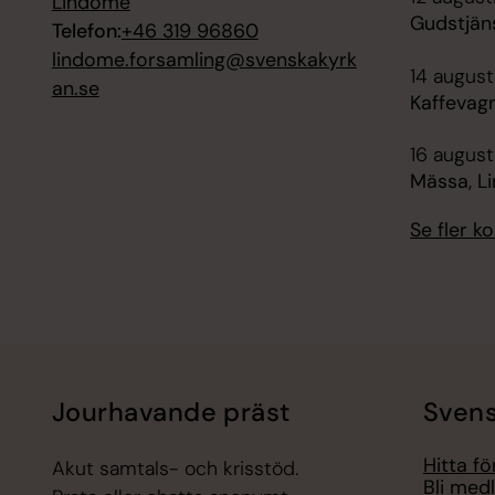
Lindome
Gudstjän
Telefon:
+46 319 96860
lindome.forsamling@svenskakyrk
14 august
an.se
Kaffevag
16 augusti
Mässa, L
Se fler 
Jourhavande präst
Svens
Hitta f
Akut samtals- och krisstöd.
Bli med