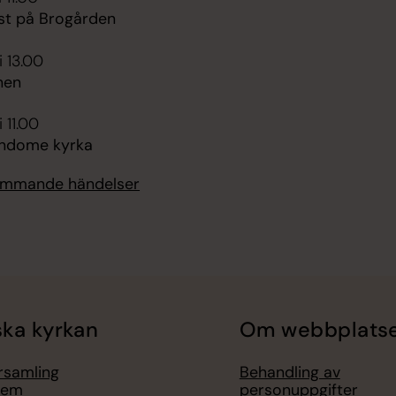
st på Brogården
i 13.00
nen
 11.00
indome kyrka
kommande händelser
ka kyrkan
Om webbplats
örsamling
Behandling av
lem
personuppgifter