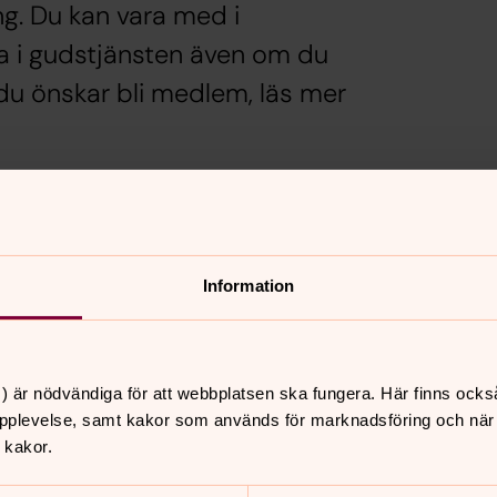
ng. Du kan vara med i
ta i gudstjänsten även om du
du önskar bli medlem, läs mer
gheter
Anledningar a
emsavgift, också kallad
De flesta kommer ibland i
Information
ens verksamheter.
livet känns som bräckligas
kyrkan stärka och ge hopp
) är nödvändiga för att webbplatsen ska fungera. Här finns ocks
pplevelse, samt kakor som används för marknadsföring och när vi
 kakor.