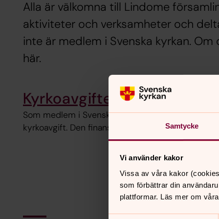
Alla är välkomna till Lindome församli
aktiviteter och verksamheter och del
inte är medlem i Svenska kyrkan. Om 
här.
Kyrkoavgiften skapar möjli
Som medlem i Svenska kyrkan betalar du en medl
Samtycke
kyrkoavgift. Den finansierar den lokala församling
Vi använder kakor
Vissa av våra kakor (cookies
som förbättrar din användaru
plattformar. Läs mer om våra