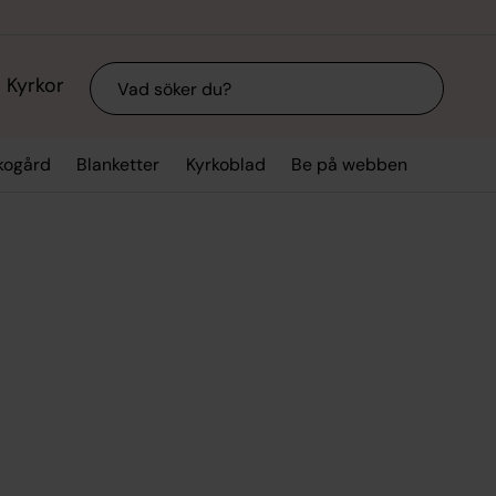
Sök
Kyrkor
kogård
Blanketter
Kyrkoblad
Be på webben