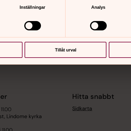
nnehåll?
Inställningar
Analys
Tillåt urval
er
Hitta snabbt
Sidkarta
 11.00
st, Lindome kyrka
 11.00