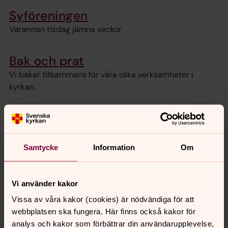
Syföreningen
Varannan tisdag jämna veckor
Bak och prat
Vi bakar tillsammans för våra olika verksamheter i
kyrkan.
Meditativ målargrupp
Torsdagar i Församlingscentrum
Samtycke
Information
Om
Bibeln i konsten - på plats eller
digitalt
Vi använder kakor
Samtalsgrupp i Församlingscentrum eller via Teams. Vi
Vissa av våra kakor (cookies) är nödvändiga för att
utforskar bibelberättelser och kyrkans historia, genom
webbplatsen ska fungera. Här finns också kakor för
konsthistoriens bilder.
analys och kakor som förbättrar din användarupplevelse,