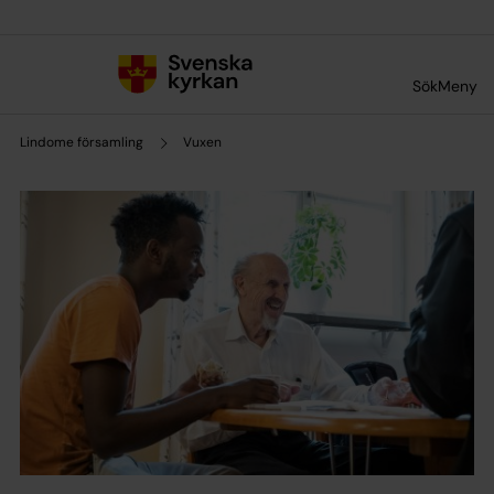
Till innehållet
Till undermeny
Sök
Meny
Lindome församling
Vuxen