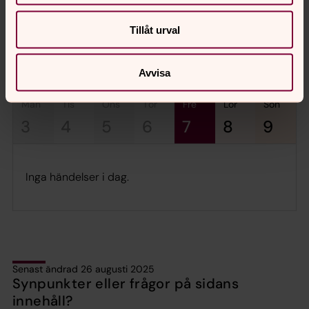
Vuxen
Tillåt urval
augusti 2026
Vecka 32
Avvisa
mån
tis
ons
tor
fre
lör
sön
3
4
5
6
7
8
9
Inga händelser i dag.
Senast ändrad 26 augusti 2025
Synpunkter eller frågor på sidans
innehåll?