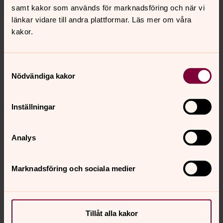
samt kakor som används för marknadsföring och när vi
Filmklubb
länkar vidare till andra plattformar. Läs mer om våra
kakor.
Onsdagar Kl. 18-21
Få stöd och hjälp akut
Samtyckesval
Nödvändiga kakor
Behöver du akut någon att samtala med?
Enskilda samtal om livets alla
Inställningar
frågor
Ibland kan livet kännas tungt. Men det finns alltid hopp.
Analys
Någon att prata med. Enskilda samtal är kostnadsfria.
Marknadsföring och sociala medier
Be på webben
Gå in på Bönewebben här nedanför. Här kan du bland
annat skriva din egna bön, tända ett ljus för någon.
Tillåt alla kakor