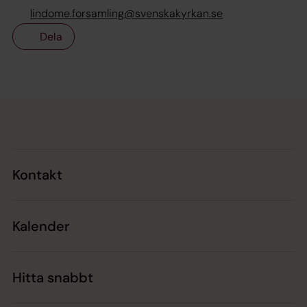
lindome.forsamling@svenskakyrkan.se
Dela
Tillbaka till toppen
Tillbaka till innehållet
Kontakt
Kalender
Hitta snabbt