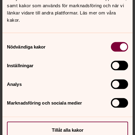
samt kakor som används för marknadsföring och när vi
länkar vidare till andra plattformar. Läs mer om våra
kakor.
Samtyckesval
Tove Tronsplass Pettersson
Nödvändiga kakor
Församlingspedagog - vuxen, Lindome församling
Inställningar
Mobil:
073-701 31 94
tove.tronsplasspettersson@svenskakyrkan.
E-post:
se
Analys
Marknadsföring och sociala medier
Senast ändrad 13 juli 2026
Synpunkter eller frågor på sidans
Tillåt alla kakor
innehåll?