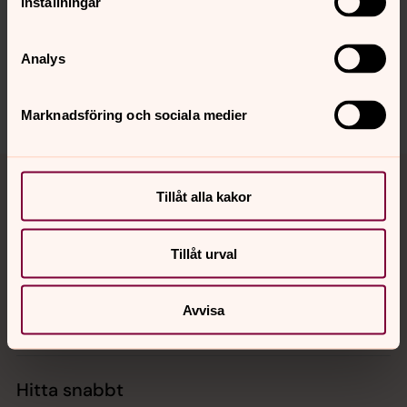
Inställningar
innehåll?
lindome.forsamling@svenskakyrkan.se
Analys
Dela
Marknadsföring och sociala medier
Tillbaka till toppen
Tillbaka till innehållet
Tillåt alla kakor
Kontakt
Tillåt urval
Avvisa
Kalender
Hitta snabbt