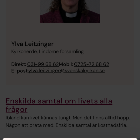
Ylva Leitzinger
Kyrkoherde, Lindome församling
Direkt:
031-99 68 62
Mobil:
0725-72 68 62
ylva.leitzinger@svenskakyrkan.se
E-post:
Enskilda samtal om livets alla
frågor
Ibland kan livet kännas tungt. Men det finns alltid hopp.
Någon att prata med. Enskilda samtal är kostnadsfria.