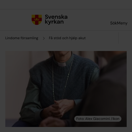
Till innehållet
Till undermeny
Sök
Meny
Lindome församling
Få stöd och hjälp akut