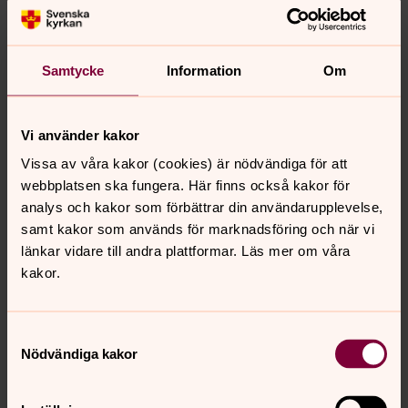
Be på webben
Gå in på Bönewebben här nedanför. Här kan du bland
annat skriva din egna bön, tända ett ljus för någon.
Samtycke
Information
Om
Läs mer om vad Svenska kyrkan
Vi använder kakor
kan hjälpa dig med
Vissa av våra kakor (cookies) är nödvändiga för att
webbplatsen ska fungera. Här finns också kakor för
Hjälp och stöd
analys och kakor som förbättrar din användarupplevelse,
Välkommen att kontakta Svenska kyrkan när du behöver
samt kakor som används för marknadsföring och när vi
någon att prata med. I Svenska kyrkan finns utbildad
länkar vidare till andra plattformar. Läs mer om våra
personal som lyssnar och ger stöd och råd vid allt från
kakor.
sorg till relationsproblem.
Samtyckesval
Nödvändiga kakor
Senast ändrad 25 september 2025
Synpunkter eller frågor på sidans