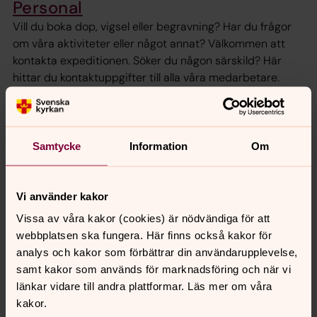
Personal
Vill du boka dop, vigsel eller begravning? Har du frågor
om våra aktiviteter eller något annat? Välkommen att
kontakta expeditionen. Söker du någon särskild? Här
hittar du kontaktuppgifter till alla våra medarbetare.
Kyrka och lokaler
En kyrka är ingen vanlig samlingslokal. Kyrkorummet bär
Samtycke
Information
Om
minnen av generationers glädje, sorg och förtröstan.
Vi använder kakor
Fakturadress
Vissa av våra kakor (cookies) är nödvändiga för att
Bästa leverantör, det är viktigt att det blir rätt på
webbplatsen ska fungera. Här finns också kakor för
fakturan.
analys och kakor som förbättrar din användarupplevelse,
samt kakor som används för marknadsföring och när vi
Kyrkofullmäktige
länkar vidare till andra plattformar. Läs mer om våra
Utsedda ledamöter och ersättare för mandatperioden
kakor.