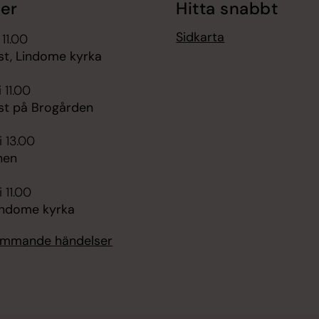
er
Hitta snabbt
Sidkarta
 11.00
st, Lindome kyrka
 11.00
st på Brogården
i 13.00
nen
 11.00
indome kyrka
kommande händelser