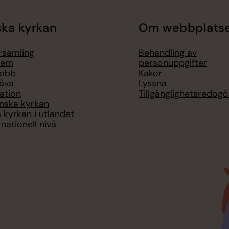
ka kyrkan
Om webbplats
örsamling
Behandling av
lem
personuppgifter
jobb
Kakor
åva
Lyssna
ation
Tillgänglighetsredogö
nska kyrkan
 kyrkan i utlandet
nationell nivå