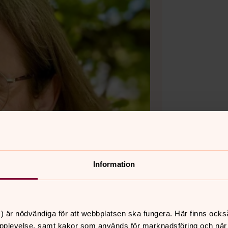
Information
) är nödvändiga för att webbplatsen ska fungera. Här finns ocks
pplevelse, samt kakor som används för marknadsföring och när vi