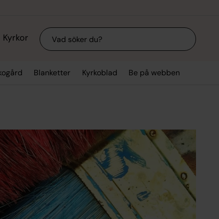
Sök
Kyrkor
kogård
Blanketter
Kyrkoblad
Be på webben