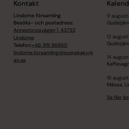
Kontakt
Kalend
Lindome församling
9 augusti
Besöks- och postadress:
Gudstjän
Annestorpsvägen 1, 43733
12 augusti
Lindome
Gudstjän
Telefon:
+46 319 96860
lindome.forsamling@svenskakyrk
14 august
an.se
Kaffevag
16 augusti
Mässa, L
Se fler 