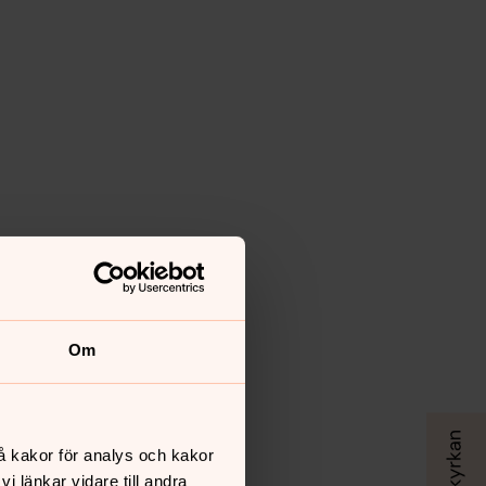
Om
å kakor för analys och kakor
 länkar vidare till andra