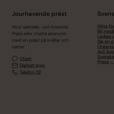
Jourhavande präst
Svens
Hitta f
Akut samtals- och krisstöd.
Bli med
Prata eller chatta anonymt
Lediga 
med en präst på kvällar och
Ge en g
Organis
nätter.
Act Sve
Svenska
Chatt
Press – 
Digitalt brev
Telefon 112