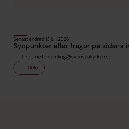
Senast ändrad 13 juli 2026
Synpunkter eller frågor på sidans i
lindome.forsamling@svenskakyrkan.se
Dela
Tillbaka till toppen
Tillbaka till innehållet