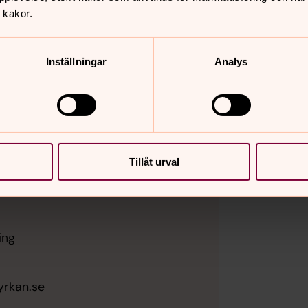
 kakor.
Inställningar
Analys
Tillåt urval
ing
yrkan.se