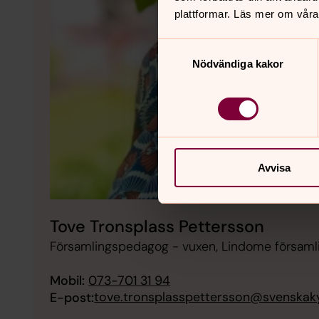
plattformar. Läs mer om våra
Samtyckesval
Nödvändiga kakor
Avvisa
Tove Tronsplass Pettersson
Församlingspedagog - vuxen, Lindome församl
Mobil:
073-701 31 94
tove.tronsplasspettersson@svenskak
E-post: