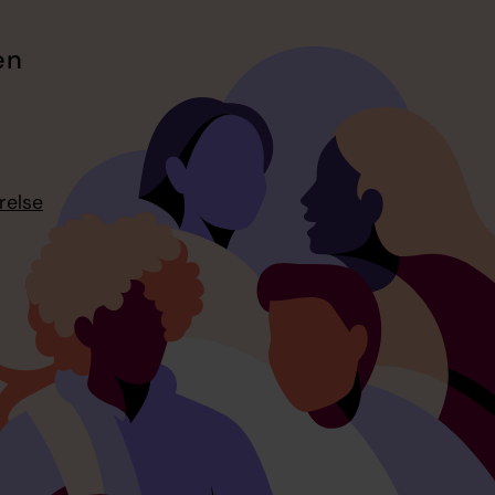
en
relse