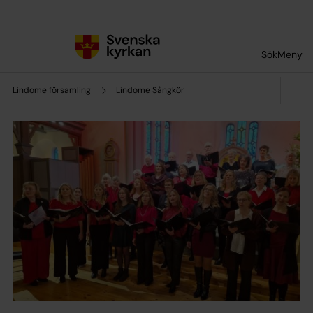
Till innehållet
Till undermeny
Sök
Meny
Lindome församling
Lindome Sångkör