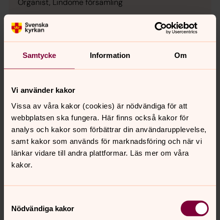
Organist, Lindome församling
Direkt:
031-996873
Mobil:
0730-83 41 78
janet.ertsborn@svenskakyrkan.se
E-post:
Samtycke
Information
Om
Vi använder kakor
Vissa av våra kakor (cookies) är nödvändiga för att
webbplatsen ska fungera. Här finns också kakor för
analys och kakor som förbättrar din användarupplevelse,
samt kakor som används för marknadsföring och när vi
länkar vidare till andra plattformar. Läs mer om våra
kakor.
Samtyckesval
Nödvändiga kakor